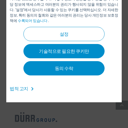
당 정보에 액세스하고 여러분의 권리가 행사되지 않을 위험이 있습니
LINKEDIN
다. “설정”에서 당사가 사용할 수 있는 쿠키를 선택하십시오. 더 자세한
정보, 특히 동의의 철회와 같은 여러분의 권리는 당사 개인정보 보호정
INSTAGRAM
책에
수록되어 있습니다
.
설정
SOCIAL MEDIA
기술적으로 필요한 쿠키만
뉴스 레터
동의 수락
CONTACT / LOCATIONS
법적 고지
일반 거래 약관
-
데이터 보호(개인정보 보호) 정책
-
IMPRINT
-
SITEMAP
-
INTEGRITY LINE
-
COOKIES