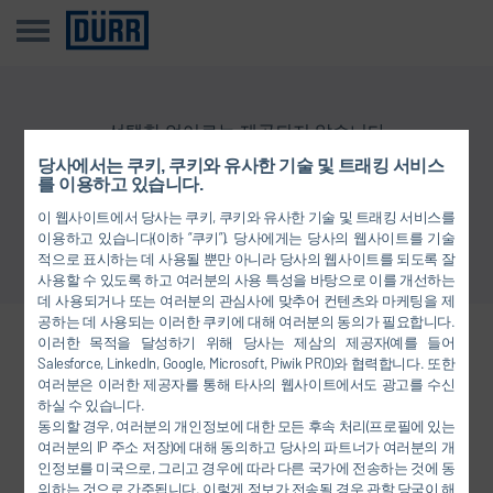
선택한 언어로는 제공되지 않습니다
당사에서는 쿠키, 쿠키와 유사한 기술 및 트래킹 서비스
를 이용하고 있습니다.
개요로 돌아가기
이 웹사이트에서 당사는 쿠키, 쿠키와 유사한 기술 및 트래킹 서비스를
이용하고 있습니다(이하 “쿠키”). 당사에게는 당사의 웹사이트를 기술
적으로 표시하는 데 사용될 뿐만 아니라 당사의 웹사이트를 되도록 잘
사용할 수 있도록 하고 여러분의 사용 특성을 바탕으로 이를 개선하는
데 사용되거나 또는 여러분의 관심사에 맞추어 컨텐츠와 마케팅을 제
공하는 데 사용되는 이러한 쿠키에 대해 여러분의 동의가 필요합니다.
이러한 목적을 달성하기 위해 당사는 제삼의 제공자(예를 들어
당사와 연결하십시오.
Salesforce, LinkedIn, Google, Microsoft, Piwik PRO)와 협력합니다. 또한
여러분은 이러한 제공자를 통해 타사의 웹사이트에서도 광고를 수신
하실 수 있습니다.
동의할 경우, 여러분의 개인정보에 대한 모든 후속 처리(프로필에 있는
FACEBOOK
여러분의 IP 주소 저장)에 대해 동의하고 당사의 파트너가 여러분의 개
인정보를 미국으로, 그리고 경우에 따라 다른 국가에 전송하는 것에 동
YOUTUBE
의하는 것으로 간주됩니다. 이렇게 정보가 전송될 경우 관할 당국이 해