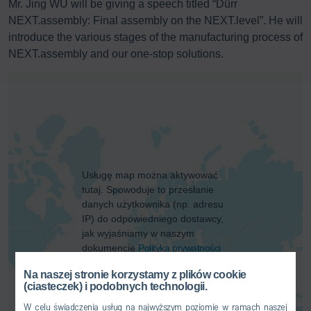
Mr. Jing WU will be giving a speech titled “Dürr
NEXT.assembly: Final assembly on the NEXT.level”. He will
introduce the various stages of the manufacturing process of
NEXT.assembly and our one-stop solutions.
Usługę map można aktywować
tutaj. Spowoduje to przesłanie
danych użytkownika (np. adresu
IP) do odpowiedniego dostawcy,
jak wyjaśniamy w naszym
dokumencie
Polityka prywatności
wyjaśnij.
Na naszej stronie korzystamy z plików cookie
(ciasteczek) i podobnych technologii.
ZGODA
W celu świadczenia usług na najwyższym poziomie w ramach naszej