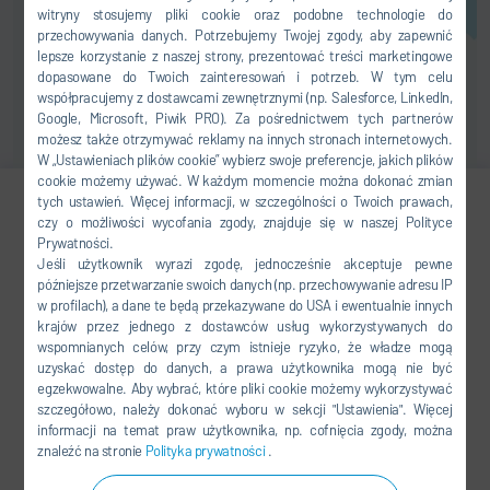
witryny stosujemy pliki cookie oraz podobne technologie do
przechowywania danych. Potrzebujemy Twojej zgody, aby zapewnić
lepsze korzystanie z naszej strony, prezentować treści marketingowe
dopasowane do Twoich zainteresowań i potrzeb. W tym celu
współpracujemy z dostawcami zewnętrznymi (np. Salesforce, LinkedIn,
Google, Microsoft, Piwik PRO). Za pośrednictwem tych partnerów
możesz także otrzymywać reklamy na innych stronach internetowych.
W „Ustawieniach plików cookie” wybierz swoje preferencje, jakich plików
cookie możemy używać. W każdym momencie można dokonać zmian
tych ustawień. Więcej informacji, w szczególności o Twoich prawach,
czy o możliwości wycofania zgody, znajduje się w naszej Polityce
Jiaying Yu
Prywatności.
Jeśli użytkownik wyrazi zgodę, jednocześnie akceptuje pewne
MARKETING
późniejsze przetwarzanie swoich danych (np. przechowywanie adresu IP
w profilach), a dane te będą przekazywane do USA i ewentualnie innych
krajów przez jednego z dostawców usług wykorzystywanych do
+86 21 3979-1554
wspomnianych celów, przy czym istnieje ryzyko, że władze mogą
Jiaying.Yu@durr.com.cn
uzyskać dostęp do danych, a prawa użytkownika mogą nie być
egzekwowalne. Aby wybrać, które pliki cookie możemy wykorzystywać
szczegółowo, należy dokonać wyboru w sekcji "Ustawienia". Więcej
Dürr Paintshop Systems
informacji na temat praw użytkownika, np. cofnięcia zgody, można
Engineering (Shanghai) Co., Ltd.
znaleźć na stronie
Polityka prywatności
.
No.665 YingShun Road, Qingpu