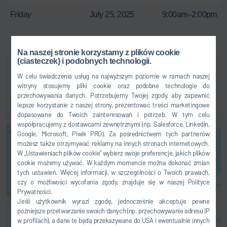
Friday
July 25, 2025
9:00am–2:00pm
Na naszej stronie korzystamy z plików cookie
(ciasteczek) i podobnych technologii.
W celu świadczenia usług na najwyższym poziomie w ramach naszej
witryny stosujemy pliki cookie oraz podobne technologie do
przechowywania danych. Potrzebujemy Twojej zgody, aby zapewnić
lepsze korzystanie z naszej strony, prezentować treści marketingowe
dopasowane do Twoich zainteresowań i potrzeb. W tym celu
współpracujemy z dostawcami zewnętrznymi (np. Salesforce, LinkedIn,
Usługę map można aktywować
Google, Microsoft, Piwik PRO). Za pośrednictwem tych partnerów
tutaj. Spowoduje to przesłanie
możesz także otrzymywać reklamy na innych stronach internetowych.
danych użytkownika (np. adresu
W „Ustawieniach plików cookie” wybierz swoje preferencje, jakich plików
cookie możemy używać. W każdym momencie można dokonać zmian
IP) do odpowiedniego dostawcy,
tych ustawień. Więcej informacji, w szczególności o Twoich prawach,
jak wyjaśniamy w naszym
czy o możliwości wycofania zgody, znajduje się w naszej Polityce
dokumencie
Polityka prywatności
Prywatności.
wyjaśnij.
Jeśli użytkownik wyrazi zgodę, jednocześnie akceptuje pewne
późniejsze przetwarzanie swoich danych (np. przechowywanie adresu IP
ZGODA
w profilach), a dane te będą przekazywane do USA i ewentualnie innych