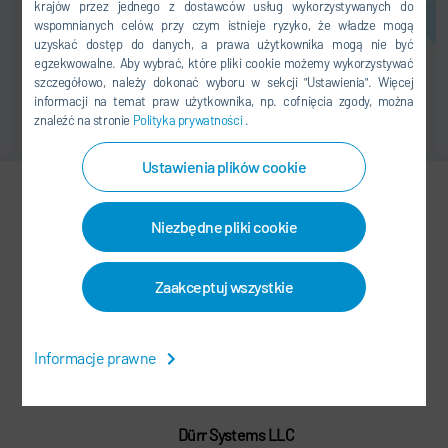
krajów przez jednego z dostawców usług wykorzystywanych do
wspomnianych celów, przy czym istnieje ryzyko, że władze mogą
uzyskać dostęp do danych, a prawa użytkownika mogą nie być
egzekwowalne. Aby wybrać, które pliki cookie możemy wykorzystywać
szczegółowo, należy dokonać wyboru w sekcji "Ustawienia". Więcej
informacji na temat praw użytkownika, np. cofnięcia zgody, można
znaleźć na stronie
Polityka prywatności
.
Ustawienia plików cookie
Jimmy Cooke
Niezbędne pliki cookie
Manager Industrial Products
Zaakceptuj wszystkie
SALES
+1 248 224-2895
Informacje prawne
durrsystems@durrusa.com
Dürr Systems LLC