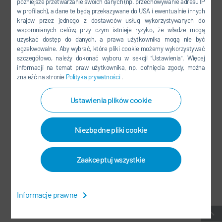
późniejsze przetwarzanie swoich danych (np. przechowywanie adresu IP
FACEBOOK
w profilach), a dane te będą przekazywane do USA i ewentualnie innych
YOUTUBE
krajów przez jednego z dostawców usług wykorzystywanych do
wspomnianych celów, przy czym istnieje ryzyko, że władze mogą
LINKEDIN
uzyskać dostęp do danych, a prawa użytkownika mogą nie być
egzekwowalne. Aby wybrać, które pliki cookie możemy wykorzystywać
INSTAGRAM
szczegółowo, należy dokonać wyboru w sekcji "Ustawienia". Więcej
informacji na temat praw użytkownika, np. cofnięcia zgody, można
znaleźć na stronie
Polityka prywatności
.
MEDIA SPOŁECZNOŚCIOWE
Ustawienia plików cookie
NEWSLETTER
Niezbędne pliki cookie
KONTAKT / LOKALIZACJE
Zaakceptuj wszystkie
OWH
-
OCHRONA DANYCH OSOBOWYCH
-
SIEDZIBA GŁÓWNA
-
MAPA STRONY
-
SYSTEM DO ZGŁASZANIA NARUSZEŃ
-
Informacje prawne
USTAWIENIA PLIKÓW COOKIES