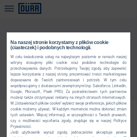
Przykro nam
Na naszej stronie korzystamy z plików cookie
(ciasteczek) i podobnych technologii.
Tego wpisu nie ma w Twoim języku.
W celu świadczenia usług na najwyższym poziomie w ramach naszej
witryny stosujemy pliki cookie oraz podobne technologie do
przechowywania danych. Potrzebujemy Twojej zgody, aby zapewnić
Powrót do przeglądu
lepsze korzystanie z naszej strony, prezentować treści marketingowe
dopasowane do Twoich zainteresowań i potrzeb. W tym celu
współpracujemy z dostawcami zewnętrznymi (np. Salesforce, LinkedIn,
Google, Microsoft, Piwik PRO). Za pośrednictwem tych partnerów
możesz także otrzymywać reklamy na innych stronach internetowych.
W „Ustawieniach plików cookie” wybierz swoje preferencje, jakich plików
cookie możemy używać. W każdym momencie można dokonać zmian
Dołącz do nas
tych ustawień. Więcej informacji, w szczególności o Twoich prawach,
czy o możliwości wycofania zgody, znajduje się w naszej Polityce
Prywatności.
Jeśli użytkownik wyrazi zgodę, jednocześnie akceptuje pewne