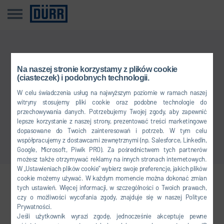
Przykro nam
Na naszej stronie korzystamy z plików cookie
(ciasteczek) i podobnych technologii.
Tego wpisu nie ma w Twoim języku.
W celu świadczenia usług na najwyższym poziomie w ramach naszej
witryny stosujemy pliki cookie oraz podobne technologie do
przechowywania danych. Potrzebujemy Twojej zgody, aby zapewnić
Powrót do przeglądu
lepsze korzystanie z naszej strony, prezentować treści marketingowe
dopasowane do Twoich zainteresowań i potrzeb. W tym celu
współpracujemy z dostawcami zewnętrznymi (np. Salesforce, LinkedIn,
Google, Microsoft, Piwik PRO). Za pośrednictwem tych partnerów
możesz także otrzymywać reklamy na innych stronach internetowych.
W „Ustawieniach plików cookie” wybierz swoje preferencje, jakich plików
cookie możemy używać. W każdym momencie można dokonać zmian
Dołącz do nas
tych ustawień. Więcej informacji, w szczególności o Twoich prawach,
czy o możliwości wycofania zgody, znajduje się w naszej Polityce
Prywatności.
Jeśli użytkownik wyrazi zgodę, jednocześnie akceptuje pewne