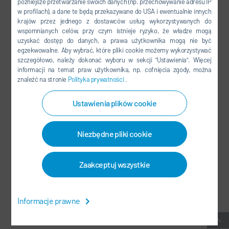
późniejsze przetwarzanie swoich danych (np. przechowywanie adresu IP
FACEBOOK
w profilach), a dane te będą przekazywane do USA i ewentualnie innych
YOUTUBE
krajów przez jednego z dostawców usług wykorzystywanych do
wspomnianych celów, przy czym istnieje ryzyko, że władze mogą
LINKEDIN
uzyskać dostęp do danych, a prawa użytkownika mogą nie być
egzekwowalne. Aby wybrać, które pliki cookie możemy wykorzystywać
INSTAGRAM
szczegółowo, należy dokonać wyboru w sekcji "Ustawienia". Więcej
informacji na temat praw użytkownika, np. cofnięcia zgody, można
znaleźć na stronie
Polityka prywatności
.
MEDIA SPOŁECZNOŚCIOWE
Ustawienia plików cookie
NEWSLETTER
Niezbędne pliki cookie
KONTAKT / LOKALIZACJE
Zaakceptuj wszystkie
OWH
-
OCHRONA DANYCH OSOBOWYCH
-
SIEDZIBA GŁÓWNA
-
MAPA STRONY
-
SYSTEM DO ZGŁASZANIA NARUSZEŃ
-
Informacje prawne
USTAWIENIA PLIKÓW COOKIES