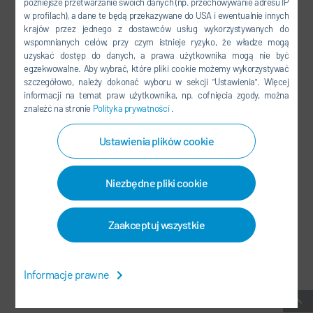
późniejsze przetwarzanie swoich danych (np. przechowywanie adresu IP
FACEBOOK
w profilach), a dane te będą przekazywane do USA i ewentualnie innych
YOUTUBE
krajów przez jednego z dostawców usług wykorzystywanych do
wspomnianych celów, przy czym istnieje ryzyko, że władze mogą
LINKEDIN
uzyskać dostęp do danych, a prawa użytkownika mogą nie być
egzekwowalne. Aby wybrać, które pliki cookie możemy wykorzystywać
INSTAGRAM
szczegółowo, należy dokonać wyboru w sekcji "Ustawienia". Więcej
informacji na temat praw użytkownika, np. cofnięcia zgody, można
znaleźć na stronie
Polityka prywatności
.
MEDIA SPOŁECZNOŚCIOWE
Ustawienia plików cookie
NEWSLETTER
Niezbędne pliki cookie
KONTAKT / LOKALIZACJE
Zaakceptuj wszystkie
OWH
-
OCHRONA DANYCH OSOBOWYCH
-
SIEDZIBA GŁÓWNA
-
MAPA STRONY
-
SYSTEM DO ZGŁASZANIA NARUSZEŃ
-
Informacje prawne
USTAWIENIA PLIKÓW COOKIES