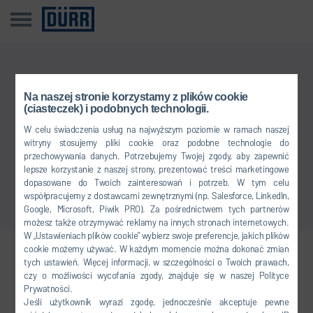
Przykro nam
Na naszej stronie korzystamy z plików cookie
(ciasteczek) i podobnych technologii.
Tego wpisu nie ma w Twoim języku.
W celu świadczenia usług na najwyższym poziomie w ramach naszej
witryny stosujemy pliki cookie oraz podobne technologie do
przechowywania danych. Potrzebujemy Twojej zgody, aby zapewnić
Powrót do przeglądu
lepsze korzystanie z naszej strony, prezentować treści marketingowe
dopasowane do Twoich zainteresowań i potrzeb. W tym celu
współpracujemy z dostawcami zewnętrznymi (np. Salesforce, LinkedIn,
Google, Microsoft, Piwik PRO). Za pośrednictwem tych partnerów
możesz także otrzymywać reklamy na innych stronach internetowych.
W „Ustawieniach plików cookie” wybierz swoje preferencje, jakich plików
cookie możemy używać. W każdym momencie można dokonać zmian
Dołącz do nas
tych ustawień. Więcej informacji, w szczególności o Twoich prawach,
czy o możliwości wycofania zgody, znajduje się w naszej Polityce
Prywatności.
Jeśli użytkownik wyrazi zgodę, jednocześnie akceptuje pewne