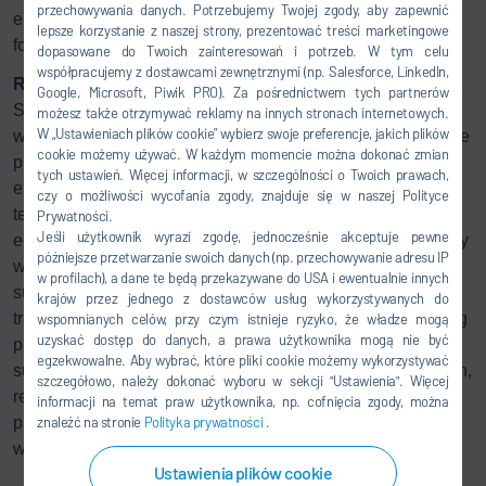
przechowywania danych. Potrzebujemy Twojej zgody, aby zapewnić
emissions by 40 percent, significantly reducing the carbon
lepsze korzystanie z naszej strony, prezentować treści marketingowe
footprint.
dopasowane do Twoich zainteresowań i potrzeb. W tym celu
współpracujemy z dostawcami zewnętrznymi (np. Salesforce, LinkedIn,
Repurposing for optimum resource use
Google, Microsoft, Piwik PRO). Za pośrednictwem tych partnerów
Stellantis is also enhancing efficiency by adopting wet-on-
możesz także otrzymywać reklamy na innych stronach internetowych.
W „Ustawieniach plików cookie” wybierz swoje preferencje, jakich plików
wet technology, saving both time and energy. The extensive
cookie możemy używać. W każdym momencie można dokonać zmian
process, which includes two-tone painting across three
tych ustawień. Więcej informacji, w szczególności o Twoich prawach,
exterior painting stations, utilizes robots and application
czy o możliwości wycofania zgody, znajduje się w naszej Polityce
technology from existing Italian plants. These robots are
Prywatności.
Jeśli użytkownik wyrazi zgodę, jednocześnie akceptuje pewne
equipped with
Eco
Bell2 applicators to integrate seamlessly
późniejsze przetwarzanie swoich danych (np. przechowywanie adresu IP
with existing equipment. In addition, technical equipment,
w profilach), a dane te będą przekazywane do USA i ewentualnie innych
such as air supply units, heaters, and conveyors, are being
krajów przez jednego z dostawców usług wykorzystywanych do
transported from Europe to Morocco for reuse. Repurposing
wspomnianych celów, przy czym istnieje ryzyko, że władze mogą
uzyskać dostęp do danych, a prawa użytkownika mogą nie być
production technology purposed from other plants is a
egzekwowalne. Aby wybrać, które pliki cookie możemy wykorzystywać
sustainable approach that maximizes resources. In addition,
szczegółowo, należy dokonać wyboru w sekcji "Ustawienia". Więcej
repurposing is a suitable building block for constructing a
informacji na temat praw użytkownika, np. cofnięcia zgody, można
paint shop within challenging time and cost constraints, all
znaleźć na stronie
Polityka prywatności
.
without compromising coating quality and performance.
Ustawienia plików cookie