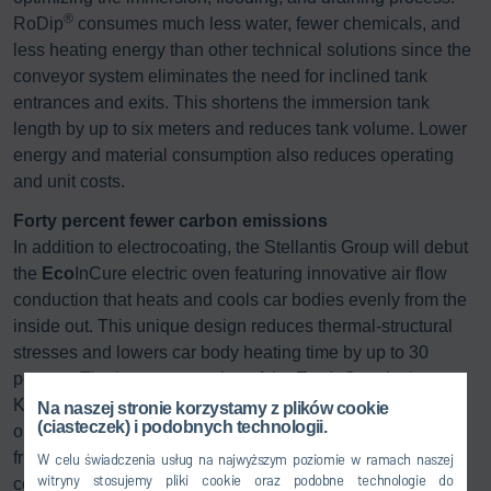
®
RoDip
consumes much less water, fewer chemicals, and
less heating energy than other technical solutions since the
conveyor system eliminates the need for inclined tank
entrances and exits. This shortens the immersion tank
length by up to six meters and reduces tank volume. Lower
energy and material consumption also reduces operating
and unit costs.
Forty percent fewer carbon emissions
In addition to electrocoating, the Stellantis Group will debut
the
Eco
InCure electric oven featuring innovative air flow
conduction that heats and cools car bodies evenly from the
inside out. This unique design reduces thermal-structural
stresses and lowers car body heating time by up to 30
percent. The latest generation of the
Eco
InCure in the
Kenitra plant makes fossil-fuel independence possible by
Na naszej stronie korzystamy z plików cookie
(ciasteczek) i podobnych technologii.
operating with green electricity for an environmentally-
friendly approach. Compared with its gas-powered
W celu świadczenia usług na najwyższym poziomie w ramach naszej
witryny stosujemy pliki cookie oraz podobne technologie do
counterpart, the electric
Eco
InCure reduces paint shop