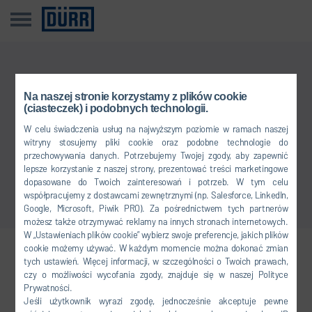
Przykro nam
Na naszej stronie korzystamy z plików cookie
(ciasteczek) i podobnych technologii.
Tego wpisu nie ma w Twoim języku.
W celu świadczenia usług na najwyższym poziomie w ramach naszej
witryny stosujemy pliki cookie oraz podobne technologie do
przechowywania danych. Potrzebujemy Twojej zgody, aby zapewnić
Powrót do przeglądu
lepsze korzystanie z naszej strony, prezentować treści marketingowe
dopasowane do Twoich zainteresowań i potrzeb. W tym celu
współpracujemy z dostawcami zewnętrznymi (np. Salesforce, LinkedIn,
Google, Microsoft, Piwik PRO). Za pośrednictwem tych partnerów
możesz także otrzymywać reklamy na innych stronach internetowych.
W „Ustawieniach plików cookie” wybierz swoje preferencje, jakich plików
cookie możemy używać. W każdym momencie można dokonać zmian
Dołącz do nas
tych ustawień. Więcej informacji, w szczególności o Twoich prawach,
czy o możliwości wycofania zgody, znajduje się w naszej Polityce
Prywatności.
Jeśli użytkownik wyrazi zgodę, jednocześnie akceptuje pewne