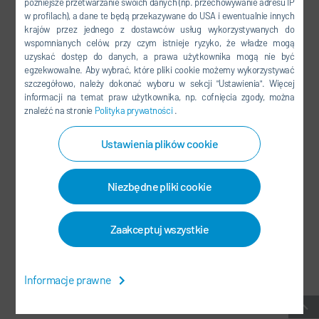
późniejsze przetwarzanie swoich danych (np. przechowywanie adresu IP
FACEBOOK
w profilach), a dane te będą przekazywane do USA i ewentualnie innych
YOUTUBE
krajów przez jednego z dostawców usług wykorzystywanych do
wspomnianych celów, przy czym istnieje ryzyko, że władze mogą
LINKEDIN
uzyskać dostęp do danych, a prawa użytkownika mogą nie być
egzekwowalne. Aby wybrać, które pliki cookie możemy wykorzystywać
INSTAGRAM
szczegółowo, należy dokonać wyboru w sekcji "Ustawienia". Więcej
informacji na temat praw użytkownika, np. cofnięcia zgody, można
znaleźć na stronie
Polityka prywatności
.
MEDIA SPOŁECZNOŚCIOWE
Ustawienia plików cookie
NEWSLETTER
Niezbędne pliki cookie
KONTAKT / LOKALIZACJE
Zaakceptuj wszystkie
OWH
-
OCHRONA DANYCH OSOBOWYCH
-
SIEDZIBA GŁÓWNA
-
MAPA STRONY
-
SYSTEM DO ZGŁASZANIA NARUSZEŃ
-
Informacje prawne
USTAWIENIA PLIKÓW COOKIES