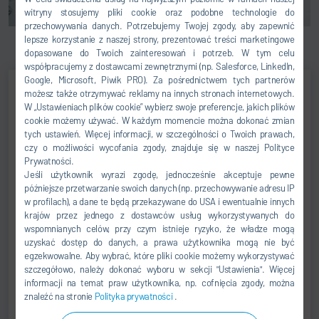
witryny stosujemy pliki cookie oraz podobne technologie do
przechowywania danych. Potrzebujemy Twojej zgody, aby zapewnić
lepsze korzystanie z naszej strony, prezentować treści marketingowe
dopasowane do Twoich zainteresowań i potrzeb. W tym celu
współpracujemy z dostawcami zewnętrznymi (np. Salesforce, LinkedIn,
Google, Microsoft, Piwik PRO). Za pośrednictwem tych partnerów
możesz także otrzymywać reklamy na innych stronach internetowych.
W „Ustawieniach plików cookie” wybierz swoje preferencje, jakich plików
Jörg Neumann
cookie możemy używać. W każdym momencie można dokonać zmian
tych ustawień. Więcej informacji, w szczególności o Twoich prawach,
END OF LINE, PASSENGER
czy o możliwości wycofania zgody, znajduje się w naszej Polityce
VEHICLE TESTING
Prywatności.
Jeśli użytkownik wyrazi zgodę, jednocześnie akceptuje pewne
późniejsze przetwarzanie swoich danych (np. przechowywanie adresu IP
+49 6898 692-0
w profilach), a dane te będą przekazywane do USA i ewentualnie innych
testing@durr.com
krajów przez jednego z dostawców usług wykorzystywanych do
wspomnianych celów, przy czym istnieje ryzyko, że władze mogą
uzyskać dostęp do danych, a prawa użytkownika mogą nie być
Dürr Assembly Products GmbH
egzekwowalne. Aby wybrać, które pliki cookie możemy wykorzystywać
Köllner Str. 122 - 128
szczegółowo, należy dokonać wyboru w sekcji "Ustawienia". Więcej
66346 Püttlingen
informacji na temat praw użytkownika, np. cofnięcia zgody, można
Niemcy
znaleźć na stronie
Polityka prywatności
.