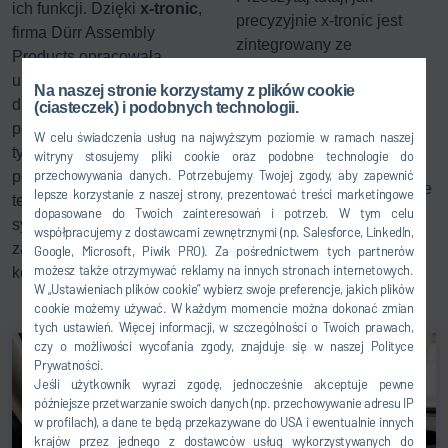
ich funkcji. Dzięki
x-tronic
,
precyzyjnie x-tronic jest
firma Dürr Assembly
zintegrowany ze
Products opracowała
stanowiskami testowymi i
uniwersalny system testowy
Na naszej stronie korzystamy z plików cookie
stacjami procesowymi w
dla elektryki i elektroniki
(ciasteczek) i podobnych technologii.
celu automatyzacji
pojazdów do wykonywania
W celu świadczenia usług na najwyższym poziomie w ramach naszej
wszystkich procesów
tych zadań - skalowalny od
witryny stosujemy pliki cookie oraz podobne technologie do
elektronicznych i
przechowywania danych. Potrzebujemy Twojej zgody, aby zapewnić
pojedynczego stanowiska
mechanicznych w obszarze
lepsze korzystanie z naszej strony, prezentować treści marketingowe
testowego do kompletnego
End of Line.
dopasowane do Twoich zainteresowań i potrzeb. W tym celu
systemu EoL dla centralnie
współpracujemy z dostawcami zewnętrznymi (np. Salesforce, LinkedIn,
zarządzanej koncepcji
Google, Microsoft, Piwik PRO). Za pośrednictwem tych partnerów
możesz także otrzymywać reklamy na innych stronach internetowych.
końca linii i przeróbek.
W „Ustawieniach plików cookie” wybierz swoje preferencje, jakich plików
cookie możemy używać. W każdym momencie można dokonać zmian
tych ustawień. Więcej informacji, w szczególności o Twoich prawach,
czy o możliwości wycofania zgody, znajduje się w naszej Polityce
Prywatności.
Jeśli użytkownik wyrazi zgodę, jednocześnie akceptuje pewne
późniejsze przetwarzanie swoich danych (np. przechowywanie adresu IP
w profilach), a dane te będą przekazywane do USA i ewentualnie innych
krajów przez jednego z dostawców usług wykorzystywanych do