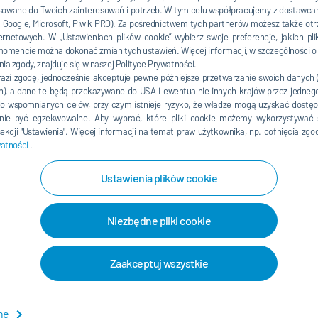
owane do Twoich zainteresowań i potrzeb. W tym celu współpracujemy z dostawcam
n, Google, Microsoft, Piwik PRO). Za pośrednictwem tych partnerów możesz także o
ernetowych. W „Ustawieniach plików cookie” wybierz swoje preferencje, jakich 
rojektom z następującymi usługami
mencie można dokonać zmian tych ustawień. Więcej informacji, w szczególności o
ia zgody, znajduje się w naszej Polityce Prywatności.
razi zgodę, jednocześnie akceptuje pewne późniejsze przetwarzanie swoich danych
ch), a dane te będą przekazywane do USA i ewentualnie innych krajów przez jedne
o wspomnianych celów, przy czym istnieje ryzyko, że władze mogą uzyskać dostęp
ie być egzekwowalne. Aby wybrać, które pliki cookie możemy wykorzystywać 
kcji "Ustawienia". Więcej informacji na temat praw użytkownika, np. cofnięcia zgo
watności
.
Ustawienia plików cookie
Niezbędne pliki cookie
cznych
Zaakceptuj wszystkie
mysłu motoryzacyjnego i dostawcy doceniają stosowane
rzystać z naszej szerokiej wiedzy na temat optymalizacji
wne
iania. Skontaktuj się z nami jeszcze dziś, aby uzyskać