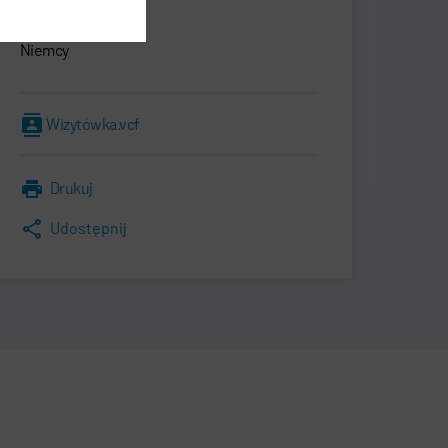
Zwickauer Str. 30
09366 Stollberg
Niemcy
Wizytówka.vcf
Drukuj
Udostępnij