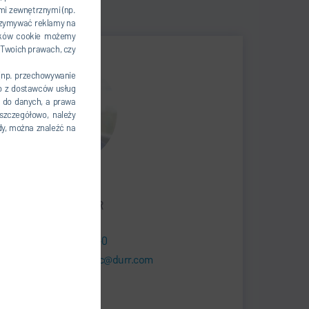
i zewnętrznymi (np.
trzymywać reklamy na
plików cookie możemy
 Twoich prawach, czy
 (np. przechowywanie
go z dostawców usług
 do danych, a prawa
szczegółowo, należy
dy, można znaleźć na
Frank Kretzschmar
SERVICE MANAGER
+49 37296 547-0
support.somac@durr.com
Dürr Somac GmbH