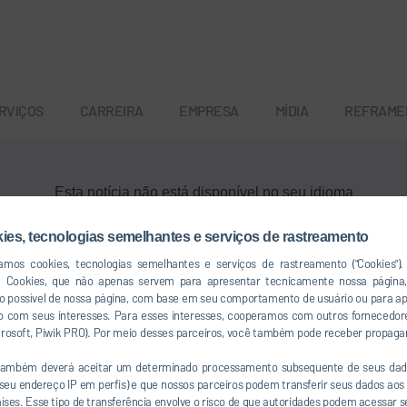
RVIÇOS
CARREIRA
EMPRESA
MÍDIA
REFRAME
Esta notícia não está disponível no seu idioma
kies, tecnologias semelhantes e serviços de rastreamento
Voltar ao menu principal
izamos cookies, tecnologias semelhantes e serviços de rastreamento ("Cookies")
a Cookies, que não apenas servem para apresentar tecnicamente nossa págin
so possível de nossa página, com base em seu comportamento de usuário ou para a
 com seus interesses. Para esses interesses, cooperamos com outros fornecedor
icrosoft, Piwik PRO). Por meio desses parceiros, você também pode receber propaga
 também deverá aceitar um determinado processamento subsequente de seus dad
u endereço IP em perfis) e que nossos parceiros podem transferir seus dados aos 
co
países. Esse tipo de transferência envolve o risco de que autoridades podem acessar 