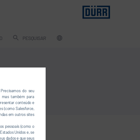
D
PESQUISAR
. Precisamos do seu
a, mas também para
presentar conteúdo e
es (como Salesforce,
ndas em outros sites
os pessoais (como o
Estados Unidos e, se
seus dados e que seus