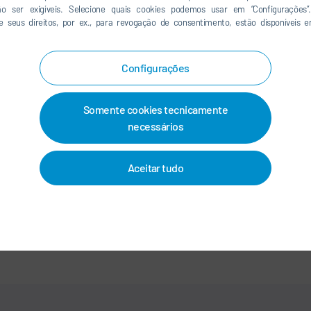
ão ser exigíveis. Selecione quais cookies podemos usar em “Configurações”.
e seus direitos, por ex., para revogação de consentimento, estão disponíveis
LINKEDIN
INSTAGRAM
Configurações
Somente cookies tecnicamente
CONTATO/LOCALIDADES
necessários
OS
-
IMPRIMIR
-
MAPA DO SITE
-
INTEGRITY LINE
-
COOKIES
Aceitar tudo