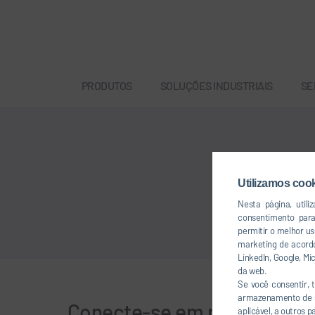
PRODUTOS
SOLUÇÕES INDUSTRIAIS
SE
Utilizamos coo
Nesta página, util
consentimento par
permitir o melhor u
marketing de acordo
LinkedIn, Google, M
da web.
Se você consentir,
armazenamento de se
Conecte-se em rede conos
aplicável, a outros 