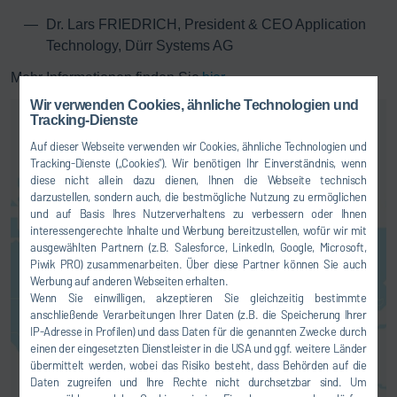
Dr. Lars FRIEDRICH, President & CEO Application
Technology, Dürr Systems AG
Mehr Informationen finden Sie
hier.
Wir verwenden Cookies, ähnliche Technologien und
Tracking-Dienste
Auf dieser Webseite verwenden wir Cookies, ähnliche Technologien und
Tracking-Dienste („Cookies“). Wir benötigen Ihr Einverständnis, wenn
diese nicht allein dazu dienen, Ihnen die Webseite technisch
darzustellen, sondern auch, die bestmögliche Nutzung zu ermöglichen
und auf Basis Ihres Nutzerverhaltens zu verbessern oder Ihnen
interessengerechte Inhalte und Werbung bereitzustellen, wofür wir mit
Hier können Sie einen
ausgewählten Partnern (z.B. Salesforce, LinkedIn, Google, Microsoft,
Kartendienst aktivieren. Dadurch
Piwik PRO) zusammenarbeiten. Über diese Partner können Sie auch
kommt es zu einer Übermittlung
Werbung auf anderen Webseiten erhalten.
Ihrer Daten (z.B. IP-Adresse) an
Wenn Sie einwilligen, akzeptieren Sie gleichzeitig bestimmte
den jeweiligen Anbieter, wie wir
anschließende Verarbeitungen Ihrer Daten (z.B. die Speicherung Ihrer
Ihnen in unserer
IP-Adresse in Profilen) und dass Daten für die genannten Zwecke durch
Datenschutzerklärung
erläutern.
einen der eingesetzten Dienstleister in die USA und ggf. weitere Länder
übermittelt werden, wobei das Risiko besteht, dass Behörden auf die
Daten zugreifen und Ihre Rechte nicht durchsetzbar sind. Um
EINVERSTANDEN