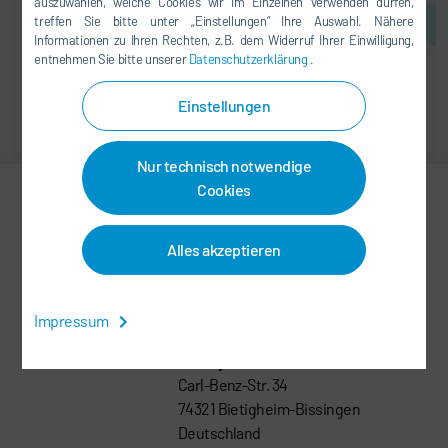
auszuwählen, welche Cookies wir im Einzelnen verwenden dürfen,
treffen Sie bitte unter „Einstellungen“ Ihre Auswahl. Nähere
Informationen zu Ihren Rechten, z.B. dem Widerruf Ihrer Einwilligung,
entnehmen Sie bitte unserer
Datenschutzerklärung
.
Einstellungen
Nur technisch notwendige
Cookies
Harald Pandl
Alles akzeptieren
MANAGER MARKETING
harald.pandl@durr.com
Impressum
Dürr Systems AG
Carl-Benz-Str. 34
74321 Bietigheim-Bissingen
Deutschland