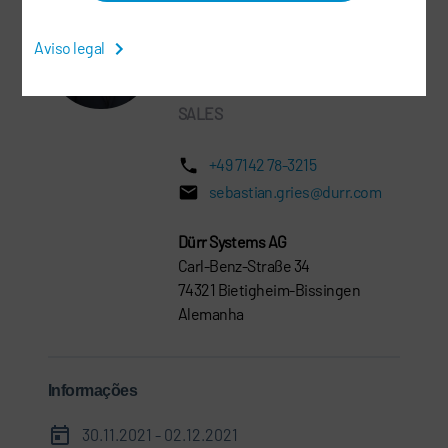
Sebastian Gries
Aviso legal
Senior Manager
SALES
+49 7142 78-3215
sebastian.gries@durr.com
Dürr Systems AG
Carl-Benz-Straße 34
74321 Bietigheim-Bissingen
Alemanha
Informações
30.11.2021 - 02.12.2021