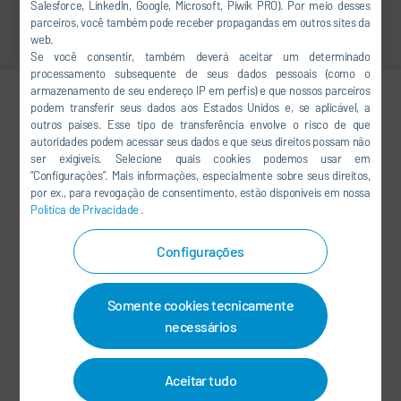
Salesforce, LinkedIn, Google, Microsoft, Piwik PRO). Por meio desses
parceiros, você também pode receber propagandas em outros sites da
web.
Se você consentir, também deverá aceitar um determinado
processamento subsequente de seus dados pessoais (como o
armazenamento de seu endereço IP em perfis) e que nossos parceiros
podem transferir seus dados aos Estados Unidos e, se aplicável, a
Andreas Keil
outros países. Esse tipo de transferência envolve o risco de que
autoridades podem acessar seus dados e que seus direitos possam não
Director Business Development
ser exigíveis. Selecione quais cookies podemos usar em
“Configurações”. Mais informações, especialmente sobre seus direitos,
por ex., para revogação de consentimento, estão disponíveis em nossa
+49 89 35 65 47 18
Política de Privacidade
.
andreas.keil@durr.com
Configurações
Dürr Systems
Z.I. des Malines 32 rue des Malines
Somente cookies tecnicamente
91090 Lisses
necessários
França
Aceitar tudo