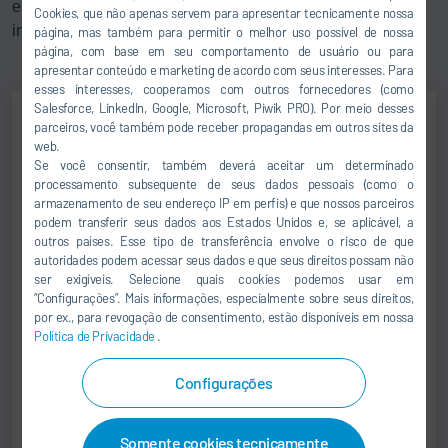
estática e cargas extremas, em relação a tensões e
Cookies, que não apenas servem para apresentar tecnicamente nossa
impactos.
página, mas também para permitir o melhor uso possível de nossa
página, com base em seu comportamento de usuário ou para
apresentar conteúdo e marketing de acordo com seus interesses. Para
esses interesses, cooperamos com outros fornecedores (como
Salesforce, LinkedIn, Google, Microsoft, Piwik PRO). Por meio desses
parceiros, você também pode receber propagandas em outros sites da
web.
Klaus Heinsohn
Se você consentir, também deverá aceitar um determinado
processamento subsequente de seus dados pessoais (como o
PRODUCT MANAGEMENT
armazenamento de seu endereço IP em perfis) e que nossos parceiros
podem transferir seus dados aos Estados Unidos e, se aplicável, a
+49 7142 78-0
outros países. Esse tipo de transferência envolve o risco de que
autoridades podem acessar seus dados e que seus direitos possam não
sales@durr.com
ser exigíveis. Selecione quais cookies podemos usar em
“Configurações”. Mais informações, especialmente sobre seus direitos,
Dürr Systems AG
por ex., para revogação de consentimento, estão disponíveis em nossa
Política de Privacidade
.
Carl-Benz-Str. 34
74321 Bietigheim-Bissingen
Configurações
Alemanha
Somente cookies tecnicamente