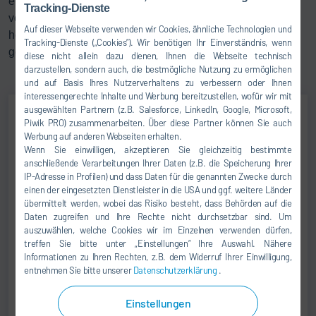
ermöglicht eine leichte Reinigung der Zellen. Der Einsatz
Tracking-Dienste
von Polypropylen (PP) sorgt dafür, dass die Zellen einem
Auf dieser Webseite verwenden wir Cookies, ähnliche Technologien und
hohen statischen Druck stand- und extreme Belastungen
Tracking-Dienste („Cookies“). Wir benötigen Ihr Einverständnis, wenn
gegenüber Spannungen und Schlägen aushalten.
diese nicht allein dazu dienen, Ihnen die Webseite technisch
darzustellen, sondern auch, die bestmögliche Nutzung zu ermöglichen
und auf Basis Ihres Nutzerverhaltens zu verbessern oder Ihnen
interessengerechte Inhalte und Werbung bereitzustellen, wofür wir mit
ausgewählten Partnern (z.B. Salesforce, LinkedIn, Google, Microsoft,
Piwik PRO) zusammenarbeiten. Über diese Partner können Sie auch
Klaus Heinsohn
Werbung auf anderen Webseiten erhalten.
Wenn Sie einwilligen, akzeptieren Sie gleichzeitig bestimmte
PRODUCT MANAGEMENT
anschließende Verarbeitungen Ihrer Daten (z.B. die Speicherung Ihrer
IP-Adresse in Profilen) und dass Daten für die genannten Zwecke durch
einen der eingesetzten Dienstleister in die USA und ggf. weitere Länder
+49 7142 78-0
übermittelt werden, wobei das Risiko besteht, dass Behörden auf die
sales@durr.com
Daten zugreifen und Ihre Rechte nicht durchsetzbar sind. Um
auszuwählen, welche Cookies wir im Einzelnen verwenden dürfen,
treffen Sie bitte unter „Einstellungen“ Ihre Auswahl. Nähere
Dürr Systems AG
Informationen zu Ihren Rechten, z.B. dem Widerruf Ihrer Einwilligung,
Carl-Benz-Str. 34
entnehmen Sie bitte unserer
Datenschutzerklärung
.
74321 Bietigheim-Bissingen
Deutschland
Einstellungen