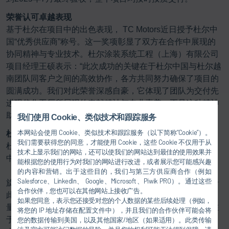
荣誉认可卓越表现
基于杜尔在项目中的出色表现， TC Motors近日授予杜尔中
国“优秀供应商”称号。这一奖项彰显了双方在合作中展现的
协同精神与专业技术。杜尔涂装系统工程（上海）有限公司
项目经理王硕表示：“此次成功的关键在于杜尔中国与杜尔越
南团队同客户之间的高效协作，各方共同努力确保了项目的
圆满成功。我们对此荣誉深感自豪，它体现了团队为交付先
进现代化工厂所展现的奉献精神与专业素养，正是这种精神
助力我们克服了诸多挑战。”
我们使用 Cookie、类似技术和跟踪服务
本网站会使用 Cookie、类似技术和跟踪服务（以下简称“Cookie”）。
杜尔的技术贡献
我们需要获得您的同意，才能使用 Cookie，这些 Cookie 不仅用于从
杜尔在为涂装车间配备先进技术方面发挥了关键作用。其
技术上显示我们的网站，还可以使我们的网站达到最佳的使用效果并
中，电驱动RoDip® E通过自由可编程小车完成前处理
能根据您的使用行为对我们的网站进行改进，或者展示您可能感兴趣
（PT）和电泳（EC）过程：每个小车配备输送驱动与独立
的内容和营销。出于这些目的，我们与第三方供应商合作（例如
Salesforce、LinkedIn、 Google、Microsoft、Piwik PRO）。通过这些
旋转驱动装置，使车身水平和旋转运动可独立控制。得益于
合作伙伴，您也可以在其他网站上接收广告。
此，系统可根据车型设置不同浸渍曲线，进而提升涂层质
如果您同意，表示您还接受对您的个人数据的某些后续处理（例如，
量、提高能源效率并节省单车成本。该涂装车间另一特色在
将您的 IP 地址存储在配置文件中），并且我们的合作伙伴可能会将
于底漆与清漆在同一喷房内完成喷涂，有效节省了投资成
您的数据传输到美国，以及其他国家/地区（如果适用）。此类传输