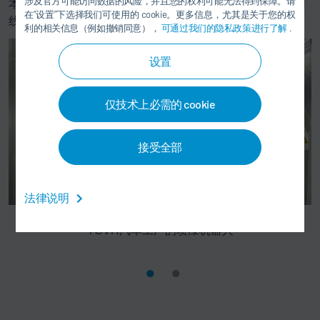
涉及官方可能访问数据的风险，并且您的权利可能无法得到保障。请
本。交付范围还包括密封线、七台喷涂机器人、烘房及注蜡
在“设置”下选择我们可使用的 cookie。更多信息，尤其是关于您的权
线等配套设备。
利的相关信息（例如撤销同意），
可通过我们的隐私政策进行了解
.
设置
仅技术上必需的 cookie
接受全部
法律说明
TCVH汽车工厂的喷漆机器人