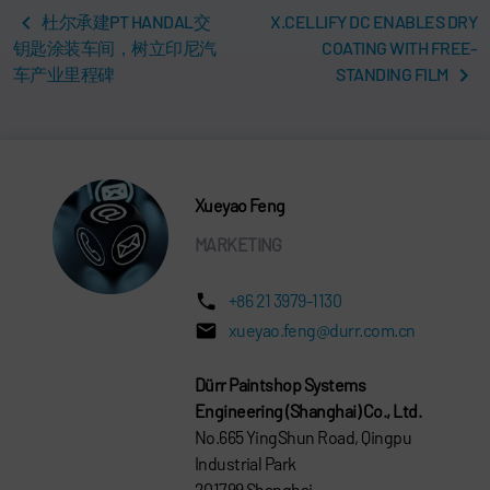
杜尔承建PT HANDAL交
X.CELLIFY DC ENABLES DRY
钥匙涂装车间，树立印尼汽
COATING WITH FREE-
车产业里程碑
STANDING FILM
Xueyao Feng
MARKETING
+86 21 3979-1130
xueyao.feng@durr.com.cn
Dürr Paintshop Systems
Engineering (Shanghai) Co., Ltd.
No.665 YingShun Road, Qingpu
Industrial Park
201799 Shanghai