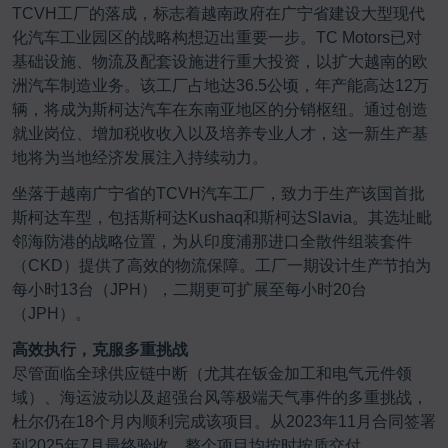
TCVH工厂的落成，标志着越南政府在广宁省建设大型现代
化汽车工业园区的战略构想迈出重要一步。TC Motors已对
基础设施、物流及配套设施进行重大投资，以扩大越南的欧
洲汽车制造业务。该工厂占地达36.5公顷，年产能高达12万
辆，将成为斯柯达汽车在东南亚地区的分销枢纽。通过创造
就业岗位、增加税收收入以及培养专业人才，这一新生产基
地将为当地经济发展注入持续动力。
坐落于越南广宁省的TCVH汽车工厂，致力于生产该国首批
斯柯达车型，包括斯柯达Kushaq和斯柯达Slavia。其选址毗
邻海防港的战略位置，为从印度浦那进口全散件组装套件
（CKD）提供了高效的物流保障。工厂一期设计生产节拍为
每小时13台（JPH），二期更可扩展至每小时20台
（JPH）。
高效执行，克服多重挑战
尽管面临全球供应链中断（尤其在钣金加工和电气元件领
域）、海运波动以及超强台风等极端天气事件的多重挑战，
杜尔仍在18个月内顺利完成该项目。从2023年11月合同签署
到2025年7月最终验收，整个项目均按时按质交付。