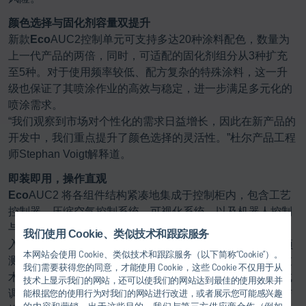
颜色选择与固化剂容量双提升
新款
Eco
AUC2控制单元可支持多达20种涂料配色，数量为
上一代产品的两倍，同时，可适配的固化剂组分从3种扩充
至5种。对于使用频率较低、配方复杂的特殊涂料，这一升
级也保证了其喷涂作业的高效与稳定，进一步满足多元化的
喷涂需求。
“我们观察到市场对个性化的需求日益增长，因此在新产品的
开发中，我们重点提升了颜色选择的灵活性。”杜尔产品工程
师Stephan Voigt解释道。
即装即用，操作直观
Eco
AUC2 将各组件结构紧凑地集成于控制柜内，包含工艺
控制器、压缩空气控制系统、可视化系统，以及机器人控制
与安全PLC接口。与前代产品一脉相承，
Eco
AUC2 深度融
我们使用 Cookie、类似技术和跟踪服务
入杜尔 ready2integrate 理念，实现真正的“即插即用”。经预
本网站会使用 Cookie、类似技术和跟踪服务（以下简称“Cookie”）。
测试、获认证的控制单元，可针对特定的定量供料与应用技
我们需要获得您的同意，才能使用 Cookie，这些 Cookie 不仅用于从
术量身定制，无需任何现场适配调整，即可在短时间内完成
技术上显示我们的网站，还可以使我们的网站达到最佳的使用效果并
能根据您的使用行为对我们的网站进行改进，或者展示您可能感兴趣
调试。配备超大显示屏的直观可视化系统，更将过程监控与
的内容和营销。出于这些目的，我们与第三方供应商合作（例如