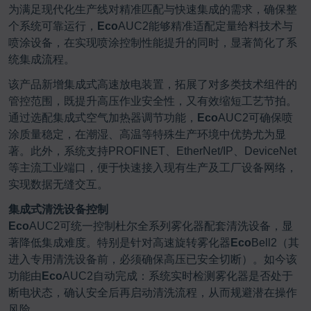
为满足现代化生产线对精准匹配与快速集成的需求，确保整
个系统可靠运行，
Eco
AUC2能够精准适配定量给料技术与
喷涂设备，在实现喷涂控制性能提升的同时，显著简化了系
统集成流程。
该产品新增集成式高速放电装置，拓展了对多类技术组件的
管控范围，既提升高压作业安全性，又有效缩短工艺节拍。
通过选配集成式空气加热器调节功能，
Eco
AUC2可确保喷
涂质量稳定，在潮湿、高温等特殊生产环境中优势尤为显
著。此外，系统支持PROFINET、EtherNet/IP、DeviceNet
等主流工业端口，便于快速接入现有生产及工厂设备网络，
实现数据无缝交互。
集成式清洗设备控制
Eco
AUC2可统一控制杜尔全系列雾化器配套清洗设备，显
著降低集成难度。特别是针对高速旋转雾化器
Eco
Bell2（其
进入专用清洗设备前，必须确保高压已安全切断）。如今该
功能由
Eco
AUC2自动完成：系统实时检测雾化器是否处于
断电状态，确认安全后再启动清洗流程，从而规避潜在操作
风险。