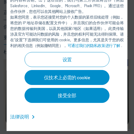
操作化繁为简。
Salesforce、LinkedIn、 Google、Microsoft、Piwik PRO）。通过这些
合作伙伴，您也可以在其他网站上接收广告。
正因如此，
Eco
AUC2显著拓展自动化喷涂技术的应用可能
如果您同意，表示您还接受对您的个人数据的某些后续处理（例如，
——为追求工业环境下灵活、可靠且多功能涂装的用户，提
将您的 IP 地址存储在配置文件中），并且我们的合作伙伴可能会将
供了理想之选。
您的数据传输到美国，以及其他国家/地区（如果适用）。此类传输
涉及官方可能访问数据的风险，并且您的权利可能无法得到保障。请
更多工艺介绍、系统创新及配套解决方案，详见最新版杜尔
在“设置”下选择我们可使用的 cookie。更多信息，尤其是关于您的权
一般工业涂装技术产品手册
。如需了解产品详情，欢迎联系
利的相关信息（例如撤销同意），
可通过我们的隐私政策进行了解
.
杜尔中国一般工业团队（联系电话：13761848005）。
设置
仅技术上必需的 cookie
接受全部
法律说明