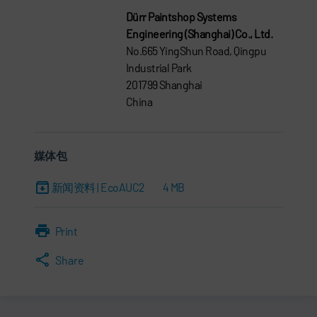
Dürr Paintshop Systems
Engineering (Shanghai) Co., Ltd.
No.665 YingShun Road, Qingpu
Industrial Park
201799 Shanghai
China
媒体包
新闻资料 | EcoAUC2
4 MB
Print
Share