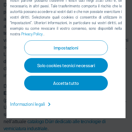
nostri partner possano trasferire i vostri dati negli Stati Uniti e, se
Dürr. Questo concetto funziona secondo il principio plug&-
necessario, in altri paesi. Tale trasferimento comporta il rischio che le
autorità possano accedere ai vostri dati e che non possiate esercitare i
play tipico dei computer: l'unità pre-testata e certificata è
vostri diritti. Selezionate quali cookies ci consentite di utilizzare in
adattata alla rispettiva tecnologia di dosaggio ed
“Impostazioni”. Ulteriori informazioni, in particolare sui vostri diritti, ad
applicazione e può essere avviata in loco nel più breve
esempio su come revocare il vostro consenso, sono disponibili nella
tempo possibile, senza ulteriori adattamenti. Un sistema di
nostra
Privacy Policy
.
visualizzazione intuitivo con un display di grandi dimensioni
Impostazioni
semplifica il monitoraggio ed il funzionamento dei processi.
L'
Eco
AUC2 amplia quindi significativamente le possibilità
della tecnologia di applicazione automatizzata - per
Solo cookies tecnici necessari
chiunque desideri rivestimenti flessibili, affidabili e versatili
in ambiente industriale.
Accetta tutto
Dürr presenterà per la prima volta il nuovo sistema
Eco
AUC2 al PaintExpo a Karlsruhe, in Germania
(padiglione 3, stand 3320), con una dimostrazione dal vivo.
Informazioni legali
Ulteriori informazioni in merito a processi, innovazioni di
sistema e soluzioni complementari sono disponibili
nell'attuale
catalogo Dürr dedicato alle tecnologie di
verniciatura industriale
.