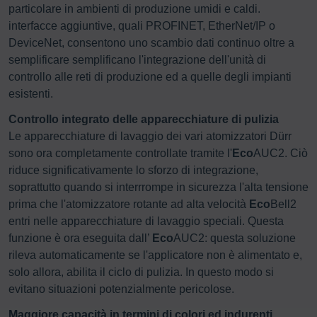
particolare in ambienti di produzione umidi e caldi.
interfacce aggiuntive, quali PROFINET, EtherNet/IP o
DeviceNet, consentono uno scambio dati continuo oltre a
semplificare semplificano l'integrazione dell'unità di
controllo alle reti di produzione ed a quelle degli impianti
esistenti.
Controllo integrato delle apparecchiature di pulizia
Le apparecchiature di lavaggio dei vari atomizzatori Dürr
sono ora completamente controllate tramite l'
Eco
AUC2. Ciò
riduce significativamente lo sforzo di integrazione,
soprattutto quando si interrrompe in sicurezza l'alta tensione
prima che l'atomizzatore rotante ad alta velocità
Eco
Bell2
entri nelle apparecchiature di lavaggio speciali. Questa
funzione è ora eseguita dall’
Eco
AUC2: questa soluzione
rileva automaticamente se l'applicatore non è alimentato e,
solo allora, abilita il ciclo di pulizia. In questo modo si
evitano situazioni potenzialmente pericolose.
Maggiore capacità in termini di colori ed indurenti