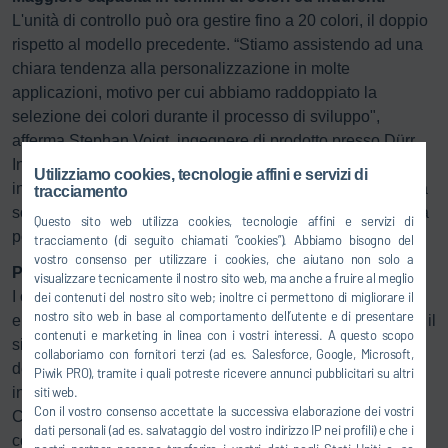
L'unità di controllo può ora gestire fino a 20 colori, il doppio
rispetto al modello precedente. “Stiamo assistendo ad una
chiara tendenza alla personalizzazione in molte
applicazioni, motivo per cui abbiamo raddoppiato la
selezione dei colori durante il processo di sviluppo",
afferma Stephan Voigt, ingegnere di prodotto presso Dürr.
Inoltre, l'
Eco
AUC2 supporta ora fino a 5 componenti
Utilizziamo cookies, tecnologie affini e servizi di
indurenti, invece dei 3 precedenti. Questo vuol dire che ora
tracciamento
sono possibili anche formulazioni di vernice complesse ma
Questo sito web utilizza cookies, tecnologie affini e servizi di
poco frequenti.
tracciamento (di seguito chiamati “cookies”). Abbiamo bisogno del
vostro consenso per utilizzare i cookies, che aiutano non solo a
Pronto all’uso immediato, intuitivo da usare
visualizzare tecnicamente il nostro sito web, ma anche a fruire al meglio
I componenti dell’
Eco
AUC2 sono alloggiati in un quadro
dei contenuti del nostro sito web; inoltre ci permettono di migliorare il
nostro sito web in base al comportamento dell’utente e di presentare
elettrico compatto. In questo quadro elettrico sono integrati il
contenuti e marketing in linea con i vostri interessi. A questo scopo
sistema di controllo del processo, il sistema di controllo
collaboriamo con fornitori terzi (ad es. Salesforce, Google, Microsoft,
dell'aria compressa, il sistema di visualizzazione oltre alle
Piwik PRO), tramite i quali potreste ricevere annunci pubblicitari su altri
siti web.
interfacce per il controllo dei robot ed il PLC di sicurezza.
Con il vostro consenso accettate la successiva elaborazione dei vostri
Come il suo modello precedente, anche l’
Eco
AUC2 è
dati personali (ad es. salvataggio del vostro indirizzo IP nei profili) e che i
completamente integrato nel concetto ready2integrate di