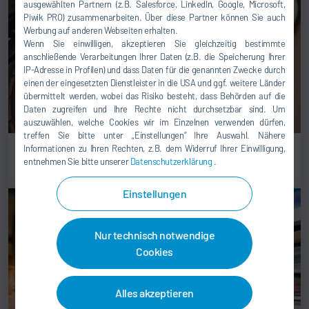
ausgewählten Partnern (z.B. Salesforce, LinkedIn, Google, Microsoft,
Piwik PRO) zusammenarbeiten. Über diese Partner können Sie auch
Werbung auf anderen Webseiten erhalten.
Wenn Sie einwilligen, akzeptieren Sie gleichzeitig bestimmte
anschließende Verarbeitungen Ihrer Daten (z.B. die Speicherung Ihrer
IP-Adresse in Profilen) und dass Daten für die genannten Zwecke durch
einen der eingesetzten Dienstleister in die USA und ggf. weitere Länder
übermittelt werden, wobei das Risiko besteht, dass Behörden auf die
Daten zugreifen und Ihre Rechte nicht durchsetzbar sind. Um
auszuwählen, welche Cookies wir im Einzelnen verwenden dürfen,
treffen Sie bitte unter „Einstellungen“ Ihre Auswahl. Nähere
Zweiräder/Dreiräder
Informationen zu Ihren Rechten, z.B. dem Widerruf Ihrer Einwilligung,
entnehmen Sie bitte unserer
Datenschutzerklärung
.
Einstellungen
Nur technisch notwendige
Cookies
Alles akzeptieren