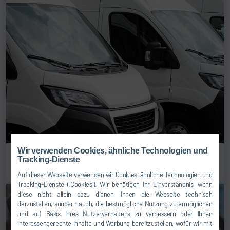
Wir verwenden Cookies, ähnliche Technologien und
Nutzfahrzeuge
Tracking-Dienste
Auf dieser Webseite verwenden wir Cookies, ähnliche Technologien und
Tracking-Dienste („Cookies“). Wir benötigen Ihr Einverständnis, wenn
diese nicht allein dazu dienen, Ihnen die Webseite technisch
darzustellen, sondern auch, die bestmögliche Nutzung zu ermöglichen
und auf Basis Ihres Nutzerverhaltens zu verbessern oder Ihnen
interessengerechte Inhalte und Werbung bereitzustellen, wofür wir mit