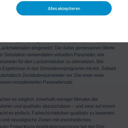
hichtdicken auf und stellt diese in einer 3D-Farbkarte
Alles akzeptieren
n transparent visualisiert, in Teamarbeit abgewogen und
erversuch
n Lacken. Deswegen sieht das Konzept der
rtuellen Optimierung einen realen Test im Dürr-Testlabor
Lackmaterialen eingesetzt. Die dabei gemessenen Werte
 der Simulation verwendeten virtuellen Parameter, wie
Parameter für den Lackzerstäuber zu übersetzen. Bei
n Ergebnisse in das Simulationsprogramm mit ein. Sobald
automatisch Zerstäuberparameter vor. Die erste reale
diesem voroptimierten Parametersatz.
hen es möglich, innerhalb weniger Minuten die
lieren und qualitativ abzuschätzen – und zwar auf einem
t es einfach, Farbschichtdicken qualitativ zu bewerten,
n und neuralgische Zonen mit uneinheitlichen
Leiter Entwicklung Applikationsprozesse bei der Dürr