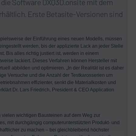
t die Software DXQ3D.onsite mit dem
ältlich. Erste Betasite-Versionen sind
ispielsweise der Einführung eines neuen Modells, müssen
ngestellt werden, bis der applizierte Lack an jeder Stelle
. Bis alles richtig justiert ist, werden in einem
eise lackiert. Dieses Verfahren können Hersteller mit
ell abbilden und optimieren. „In der Realität ist es daher
nige Versuche und die Anzahl der Testkarosserien um
etriebnahmen effizienter, senkt die Materialkosten und
rklärt Dr. Lars Friedrich, President & CEO Application
n vielen wichtigen Bausteinen auf dem Weg zur
ist es, mit durchgängig computerunterstützten Produkt- und
aftlicher zu machen – bei gleichbleibend höchster