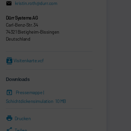
kristin.roth@durr.com
Dürr Systems AG
Carl-Benz-Str. 34
74321 Bietigheim-Bissingen
Deutschland
Visitenkarte.vcf
Downloads
Pressemappe |
Schichtdickensimulation
10 MB
Drucken
Teilen