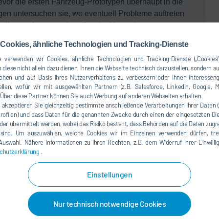
bevor die ersten Fahrzeug-Prototypen überhaupt in die
gen untersuchen sie, wo eventuell Probleme auftreten
t dies auch anspruchsvoll zu lackierende
Kofferraum.
Cookies, ähnliche Technologien und Tracking-Dienste
 verwenden wir Cookies, ähnliche Technologien und Tracking-Dienste („Cookies“
e ist dreigeteilt. Im ersten Schritt wird virtuell berechnet,
 diese nicht allein dazu dienen, Ihnen die Webseite technisch darzustellen, sondern a
chen und auf Basis Ihres Nutzerverhaltens zu verbessern oder Ihnen interesseng
 Software simuliert dabei ausschließlich mit idealisierten,
llen, wofür wir mit ausgewählten Partnern (z.B. Salesforce, LinkedIn, Google, M
egebenheiten anlehnen. Die Spritzbilder sind dynamisch in
ber diese Partner können Sie auch Werbung auf anderen Webseiten erhalten.
erbar. Der Nutzer kann mit diesen beiden Parametern
, akzeptieren Sie gleichzeitig bestimmte anschließende Verarbeitungen Ihrer Daten 
wie sich unterschiedliche Spritzbildbreiten und
Profilen) und dass Daten für die genannten Zwecke durch einen der eingesetzten Die
der übermittelt werden, wobei das Risiko besteht, dass Behörden auf die Daten zugr
Schichtdickenverteilung auswirken.
 sind. Um auszuwählen, welche Cookies wir im Einzelnen verwenden dürfen, tref
e Auswahl. Nähere Informationen zu Ihren Rechten, z.B. dem Widerruf Ihrer Einwill
stellt das Softwaremodul einen digitalen Zwilling von
chutzerklärung
.
elektronischer Daten. Bei der ersten Simulation rechnet
sch in ein eigenes 3D-Dateiformat der Karosserie um. Das
Einstellungen
nt gleichzeitig alle für die Lackierung unwesentlichen
icherplatz sowie die Rechenzeit, so dass sich das
tebook in der Produktion einsetzen lässt. Werden alle
Nur technisch notwendige Cookies
n virtuelles Spritzbild entlang der offsite-