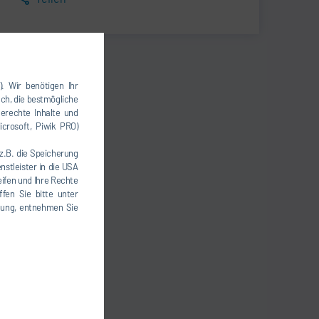
). Wir benötigen Ihr
uch, die bestmögliche
erechte Inhalte und
icrosoft, Piwik PRO)
(z.B. die Speicherung
nstleister in die USA
eifen und Ihre Rechte
fen Sie bitte unter
igung, entnehmen Sie