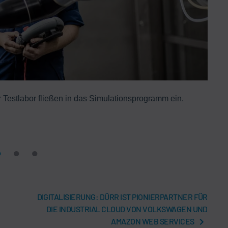
estlabor fließen in das Simulationsprogramm ein.
D
Farb
DIGITALISIERUNG: DÜRR IST PIONIERPARTNER FÜR
DIE INDUSTRIAL CLOUD VON VOLKSWAGEN UND
AMAZON WEB SERVICES