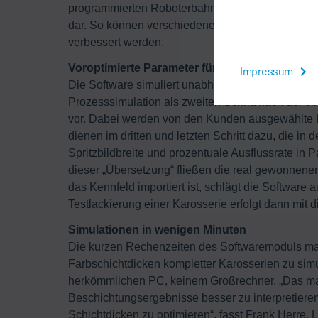
programmierten Roboterbahnen. Es summiert die Sc
dar. So können verschiedene Optimierungslösunge
verbessert werden.
Voroptimierte Parameter für den ersten Lacki
Impressum
Die Software simuliert unabhängig von konkrete
Prozesssimulation als zweiten Schritt nach der vi
vor. Dabei werden von den Kunden ausgewählte 
dienen im dritten und letzten Schritt dazu, die in
Spritzbildbreite und prozentuale Ausflussrate in 
dieser „Übersetzung“ fließen die real gewonnene
das Kennfeld importiert ist, schlägt die Software 
Testlackierung einer Karosserie erfolgt dann mit 
Simulationen in wenigen Minuten
Die kurzen Rechenzeiten des Softwaremoduls mac
Farbschichtdicken kompletter Karosserien zu simu
herkömmlichen PC, keinem Großrechner. „Das mach
Beschichtungsergebnisse besser zu interpretiere
Schichtdicken zu optimieren“, fasst Frank Herre, 