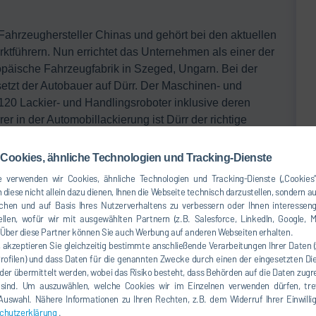
Fahrzeughersteller Chinas und gehört bei den aktuellen
ktführern. Nun errichtet das Unternehmen als einer der
opäische Fahrzeugfabrik in Szeged, Ungarn. Bei der
etzt der Autobauer auf Dürr. Der Maschinen- und
 120 Lackier- und Handlingsroboter inklusive deren
er in der Automobillackierung ist Dürr der richtige
termingerecht umzusetzen. Wir überzeugten nicht nur mit
urch unsere Erfahrungen in Ungarn, wo wir schon
Cookies, ähnliche Technologien und Tracking-Dienste
 CEO Automotive bei Dürr. Für Dürr handelt es sich um den
 verwenden wir Cookies, ähnliche Technologien und Tracking-Dienste („Cookies“
mobilhersteller in der PKW-Sparte umsetzen darf. Um als
 diese nicht allein dazu dienen, Ihnen die Webseite technisch darzustellen, sondern a
ystems AG umfangreich und erfolgreich durch BYD
chen und auf Basis Ihres Nutzerverhaltens zu verbessern oder Ihnen interesseng
llen, wofür wir mit ausgewählten Partnern (z.B. Salesforce, LinkedIn, Google, M
ber diese Partner können Sie auch Werbung auf anderen Webseiten erhalten.
, akzeptieren Sie gleichzeitig bestimmte anschließende Verarbeitungen Ihrer Daten 
s
Profilen) und dass Daten für die genannten Zwecke durch einen der eingesetzten Die
bereich Lackierroboter der neuesten Generation der
der übermittelt werden, wobei das Risiko besteht, dass Behörden auf die Daten zugr
m Einsatz. Der Sieben-Achs-Roboter lackiert die
 sind. Um auszuwählen, welche Cookies wir im Einzelnen verwenden dürfen, tref
 Präzision und Flexibilität. Durch die erweiterte
e Auswahl. Nähere Informationen zu Ihren Rechten, z.B. dem Widerruf Ihrer Einwill
chutzerklärung
.
ellen an der Karosserie gut erreicht. Zum Lackieren der