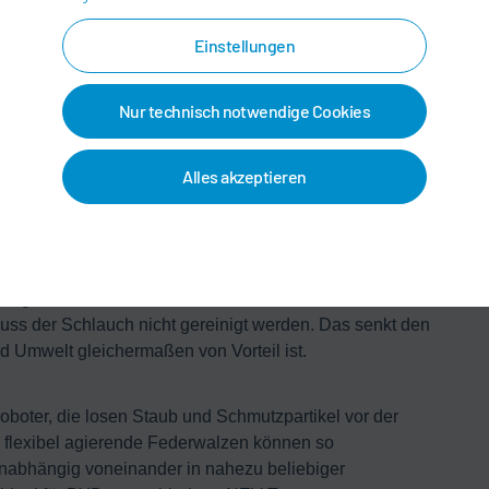
etzt. Zum Lieferumfang und Unterstützung des
Einstellungen
 Tür- und Haubenöffner.
Nur technisch notwendige Cookies
rstäuber überzeugen durch eine makellose Lackierung
werden Schichtdicken in höchster Gleichmäßigkeit
ehörigem Reinigungsgerät und Farbwechseltechnologie
Alles akzeptieren
rbrauch sowie für schnelle Farbwechsel innerhalb der
n BYD in Zukunft durch Dürrs standardisiertes,
mit Molchtechnik nachhaltig umsetzen. Molche – so
 Schläuche abgestimmten Passkörper genannt – schieben
ng die Restfarbe wieder zurück in den Farbbehälter.
uss der Schlauch nicht gereinigt werden. Das senkt den
d Umwelt gleichermaßen von Vorteil ist.
boter, die losen Staub und Schmutzpartikel vor der
 flexibel agierende Federwalzen können so
 unabhängig voneinander in nahezu beliebiger