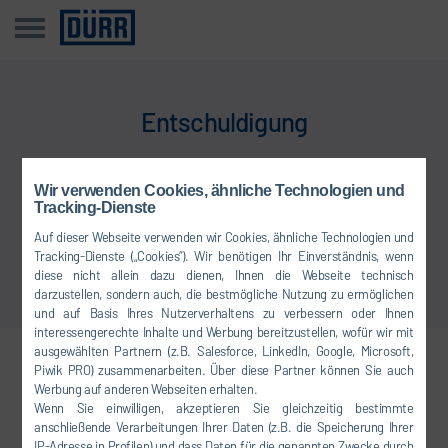
Entschuldigung
Diese News ist in Ihrer Sprache nicht verfügbar
Wir verwenden Cookies, ähnliche Technologien und
Tracking-Dienste
Zurück zur Übersicht
Auf dieser Webseite verwenden wir Cookies, ähnliche Technologien und
Tracking-Dienste („Cookies“). Wir benötigen Ihr Einverständnis, wenn
diese nicht allein dazu dienen, Ihnen die Webseite technisch
darzustellen, sondern auch, die bestmögliche Nutzung zu ermöglichen
und auf Basis Ihres Nutzerverhaltens zu verbessern oder Ihnen
interessengerechte Inhalte und Werbung bereitzustellen, wofür wir mit
ausgewählten Partnern (z.B. Salesforce, LinkedIn, Google, Microsoft,
Piwik PRO) zusammenarbeiten. Über diese Partner können Sie auch
Vernetzen Sie sich mit uns
Werbung auf anderen Webseiten erhalten.
Wenn Sie einwilligen, akzeptieren Sie gleichzeitig bestimmte
anschließende Verarbeitungen Ihrer Daten (z.B. die Speicherung Ihrer
IP-Adresse in Profilen) und dass Daten für die genannten Zwecke durch