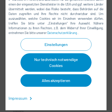
FACEBOOK
einen der eingesetzten Dienstleister in die USA und ggf. weitere Länder
übermittelt werden, wobei das Risiko besteht, dass Behörden auf die
YOUTUBE
Daten zugreifen und Ihre Rechte nicht durchsetzbar sind. Um
auszuwählen, welche Cookies wir im Einzelnen verwenden dürfen,
LINKEDIN
treffen Sie bitte unter „Einstellungen“ Ihre Auswahl. Nähere
INSTAGRAM
Informationen zu Ihren Rechten, z.B. dem Widerruf Ihrer Einwilligung,
entnehmen Sie bitte unserer
Datenschutzerklärung
.
KUNUNU
Einstellungen
XING
Nur technisch notwendige
Cookies
SOCIAL MEDIA
NEWSLETTER
Alles akzeptieren
KONTAKT / STANDORTE
Impressum
AGB
-
DATENSCHUTZ
-
IMPRESSUM
-
SITEMAP
-
INTEGRITY LINE
-