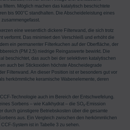
u filtern. Möglich machen das katalytisch beschichtete
ren bis 900°C standhalten. Die Abscheideleistung eines
2 zusammengefasst.
kerzen eine wesentlich dickere Filterwand, die sich trotz
t verformt. Das minimiert den Verschleiß und erhöht die
udem ein permanenter Filterkuchen auf der Oberfläche, der
aubbereich (PM 2,5) niedrige Reingaswerte bewirkt. Die
al beschichtet, das auch bei der selektiven katalytischen
en auch bei Stickoxiden höchste Abscheidegrade
der Filterwand. An dieser Position ist er besonders gut vor
r als herkömmliche keramische Wabenelemente, deren
CCF-Technologie auch im Bereich der Entschwefelung.
 eines Sorbens – wie Kalkhydrat – die SO
-Emission
x
ter durch günstigere Betriebskosten über die gesamte
Sorbens aus. Ein Vergleich zwischen den herkömmlichen
CCF-System ist in Tabelle 3 zu sehen.