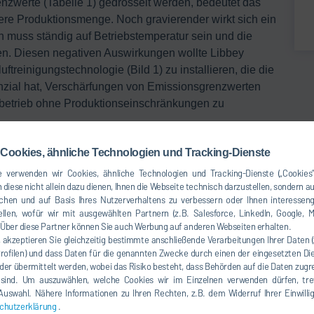
nzwerte (Tabelle 1) gedrosselt werden, bedeutet das
re Produktionsmenge. Noch gravierender wirkt sich ein
n muss ständig auf Betriebstemperatur sein und die
. Diesen negativen Auswirkungen wollte Libbey
ftreinigungstechnologie (Bild 1) zu installieren, die die
enzial hat, Verschärfungen von Emissionsgrenzwerten
etrieb ohne Produktionseinschränkungen zu
Cookies, ähnliche Technologien und Tracking-Dienste
n Dürr zunächst die klassische Technik analysiert. Sie
 verwenden wir Cookies, ähnliche Technologien und Tracking-Dienste („Cookies“
 diese nicht allein dazu dienen, Ihnen die Webseite technisch darzustellen, sondern a
chalteten katalytischen Entstickung mittels SCR-
chen und auf Basis Ihres Nutzerverhaltens zu verbessern oder Ihnen interesseng
n Grenzwerten, lässt aber keinen Spielraum mehr für
llen, wofür wir mit ausgewählten Partnern (z.B. Salesforce, LinkedIn, Google, M
ädlichen Feinstaub. Als Alternative prüfte Dürr den
ber diese Partner können Sie auch Werbung auf anderen Webseiten erhalten.
kombiniert mit einem nachgeschaltenem SCR
, akzeptieren Sie gleichzeitig bestimmte anschließende Verarbeitungen Ihrer Daten 
Profilen) und dass Daten für die genannten Zwecke durch einen der eingesetzten Die
tte die aktuellen Grenzwerte eingehalten, erwies sich
der übermittelt werden, wobei das Risiko besteht, dass Behörden auf die Daten zugr
emperatur als unwirtschaftlich. Da die Entstickung mit
 sind. Um auszuwählen, welche Cookies wir im Einzelnen verwenden dürfen, tref
mperatur eines Schlauchfilters benötigt, wird eine
e Auswahl. Nähere Informationen zu Ihren Rechten, z.B. dem Widerruf Ihrer Einwill
Aus diesem Grund wurde dieser Prozess als zu teuer
chutzerklärung
.