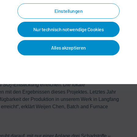
Einstellungen
produktion erwies sich die von Dürr neu entwickelte
werte, die die aktuellen Grenzwerte um 50 %
Nur technisch notwendige Cookies
Luftreinhaltewerte in der Zukunft und ermöglicht es heute,
nkt zu produzieren. Die drei Prozessvarianten sind in
Alles akzeptieren
m Jahr in Betrieb genommen haben, herrschte an 143
age für uns ist, dass wir an keinem dieser Tage unsere
rt in einem Gebiet liegt, für das hohe Umweltauflagen
nstaub, Amoniakschlupf) wurden zuverlässig erreicht und
nd SO
-Entstickung erreichen. Die lokale
2
en mit den Ergebnissen dieses Projektes. Letztes Jahr
ügbarkeit der Produktion in unserem Werk in Langfang
rreicht“, erklärt Weijen Chen, Batch and Furnace
uht darauf, mit nur einer Anlage drei Schadstoffe –