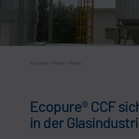
durr.com
>
Media
>
News
Ecopure® CCF sich
in der Glasindus