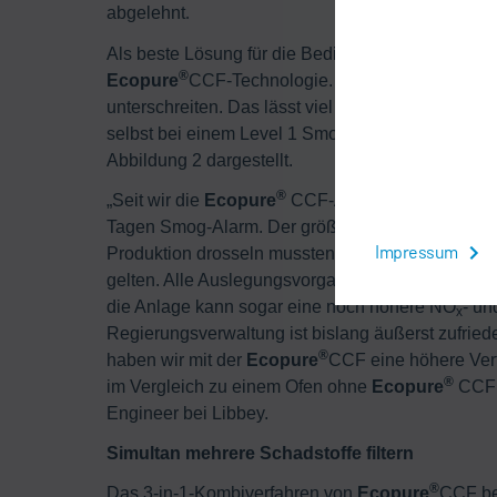
abgelehnt
.
Als beste Lösung für die Bedingungen in der Glas
®
Ecopure
CCF-Technologie. Sie erreicht Reingas
unterschreiten. Das lässt viel Raum für strengere 
selbst bei einem Level 1 Smog-Alarm uneingeschrä
Abbildung 2 dargestellt.
®
„Seit wir die
Ecopure
CCF-Anlage vor etwa eine
Tagen Smog-Alarm. Der größte Vorteil der CCF-Anl
Impressum
Produktion drosseln mussten, obwohl unser Stando
gelten. Alle Auslegungsvorgaben (NO
, SO
, Fei
x
2
die Anlage kann sogar eine noch höhere NO
- u
x
Regierungsverwaltung ist bislang äußerst zufried
®
haben wir mit der
Ecopure
CCF eine höhere Verf
®
im Vergleich zu einem Ofen ohne
Ecopure
CCF e
Engineer bei Libbey.
Simultan mehrere Schadstoffe filtern
®
Das 3-in-1-Kombiverfahren von
Ecopure
CCF ber