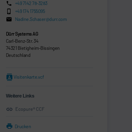
+49 7142 78-3283
+49 174 1755095
Nadine.Schaser@durr.com
Dürr Systems AG
Carl-Benz-Str. 34
74321 Bietigheim-Bissingen
Deutschland
Visitenkarte.vcf
Weitere Links
Ecopure® CCF
Drucken