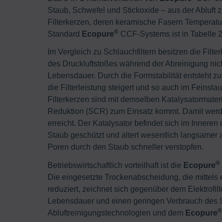
Staub, Schwefel und Stickoxide – aus der Abluft z
Filterkerzen, deren keramische Fasern Temperatu
®
Standard
Ecopure
CCF-Systems ist in Tabelle 
Im Vergleich zu Schlauchfiltern besitzen die Filter
des Druckluftstoßes während der Abreinigung nich
Lebensdauer. Durch die Formstabilität entsteht z
die Filterleistung steigert und so auch im Feinst
Filterkerzen sind mit demselben Katalysatormateri
Reduktion (SCR) zum Einsatz kommt. Damit werd
erreicht. Der Katalysator befindet sich im Inneren 
Staub geschützt und altert wesentlich langsame
Poren durch den Staub schneller verstopfen.
®
Betriebswirtschaftlich vorteilhaft ist die
Ecopure
Die eingesetzte Trockenabscheidung, die mittels
reduziert, zeichnet sich gegenüber dem Elektrofil
Lebensdauer und einen geringen Verbrauch des 
®
Abluftreinigungstechnologien und dem
Ecopure