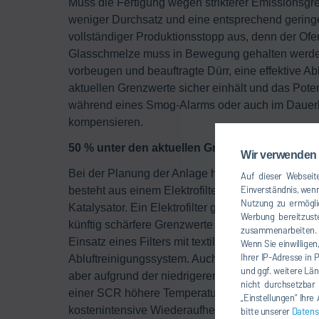
Muss die Fertigung wegen strikterer Emissionsgre
weniger Durchsatz und eine entsprechend geringe
vollständiger Produktionsstopp aus, denn der Ofe
Glasschmelze muss in Bewegung gehalten werden
vorbeugen und beauftragte Dürr, eine effektive Ablu
aktuellen Grenzwerte sicher einhält und das Pot
während eines Smog-Alarms oder auch im Dauerb
kompensieren.
50 % unter den aktuellen Grenzwerten
Wir verwenden 
Bei der Planung der Anlage haben die Experten vo
Auf dieser Webseite
Einverständnis, wenn
besteht aus einem Elektrofilter und einer nachges
Nutzung zu ermögli
Katalysator. Ein Elektrofilter genügt den aktuelle
Werbung bereitzuste
künftig schärfere Grenzwerte beim gesundheitssch
zusammenarbeiten. Ü
Einsatz eines Filters mit textilen Schläuchen, 
Wenn Sie einwilligen
Ihrer IP-Adresse in 
Abluftreinigungssystem. Auch dieses Verfahren hä
und ggf. weitere Län
aber aufgrund der niedrigeren optimalen Betriebst
nicht durchsetzbar
einer SCR höhere Temperaturen als die Austrittste
„Einstellungen“ Ihr
kostenintensive Wiederaufheizung erforderlich. 
bitte unserer
Datens