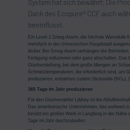
System hat sich bewährt: Die Pro
Dank des Ecopure® CCF auch wäh
beeinflusst.
Ein Level 1 Smog-Alarm, die höchste Warnstufe fü
mehrfach in der chinesischen Hauptstadt ausgeruf
dicker. Bei Smog-Alarm verhängen die Behörden F
Fertigung reduzieren oder ganz abschalten. Das b
Glasherstellung, bei dem große Mengen an Scha
Schmelztemperaturen, die erforderlich sind, um 
produzieren, entstehen zudem Stickoxide (NO
),
x
365 Tage im Jahr produzieren
Für den Glashersteller Libbey ist die Abluftreinh
Das amerikanische Unternehmen, das weltweit zu
besitzt ein großes Werk in Langfang in der Nähe 
Tage im Jahr durchzulaufen.