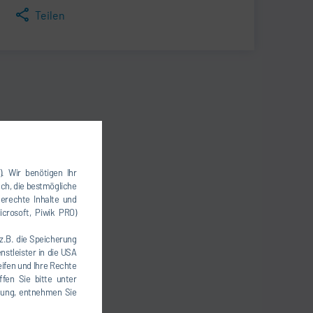
Teilen
). Wir benötigen Ihr
uch, die bestmögliche
erechte Inhalte und
icrosoft, Piwik PRO)
(z.B. die Speicherung
nstleister in die USA
eifen und Ihre Rechte
fen Sie bitte unter
igung, entnehmen Sie