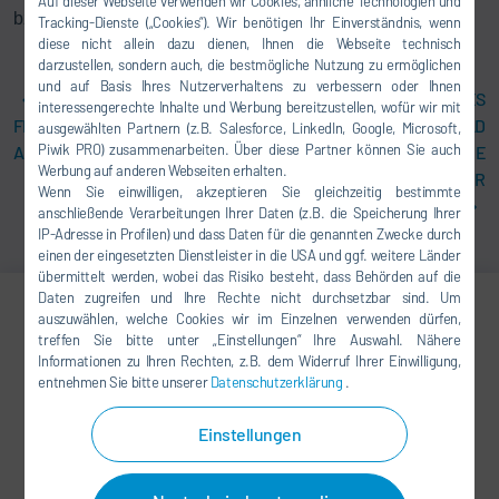
Auf dieser Webseite verwenden wir Cookies, ähnliche Technologien und
bzw. Lackversorgung zum Auftragsumfang.
Tracking-Dienste („Cookies“). Wir benötigen Ihr Einverständnis, wenn
diese nicht allein dazu dienen, Ihnen die Webseite technisch
darzustellen, sondern auch, die bestmögliche Nutzung zu ermöglichen
und auf Basis Ihres Nutzerverhaltens zu verbessern oder Ihnen
OPEN DAYS "ASSEMBLY,
DÜRR ERSCHLIESST NEUES G
interessengerechte Inhalte und Werbung bereitzustellen, wofür wir mit
FILLING AND TESTING FOR
ESCHÄFTSFELD „
ausgewählten Partnern (z.B. Salesforce, LinkedIn, Google, Microsoft,
Piwik PRO) zusammenarbeiten. Über diese Partner können Sie auch
AUTOMOTIVE FROM DÜRR"
VENTILATION AIR METHANE (
Werbung auf anderen Webseiten erhalten.
VAM)“ IN DER U
Wenn Sie einwilligen, akzeptieren Sie gleichzeitig bestimmte
MWELTTECHNIK
anschließende Verarbeitungen Ihrer Daten (z.B. die Speicherung Ihrer
IP-Adresse in Profilen) und dass Daten für die genannten Zwecke durch
einen der eingesetzten Dienstleister in die USA und ggf. weitere Länder
übermittelt werden, wobei das Risiko besteht, dass Behörden auf die
Daten zugreifen und Ihre Rechte nicht durchsetzbar sind. Um
auszuwählen, welche Cookies wir im Einzelnen verwenden dürfen,
Harald Pandl
treffen Sie bitte unter „Einstellungen“ Ihre Auswahl. Nähere
Informationen zu Ihren Rechten, z.B. dem Widerruf Ihrer Einwilligung,
MANAGER MARKETING
entnehmen Sie bitte unserer
Datenschutzerklärung
.
Einstellungen
harald.pandl@durr.com
Dürr Systems AG