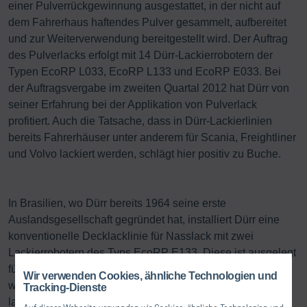
einer Pulverrückgewinnung ausgestattet, in der nicht auf
dem Fahrerhaus haftendes Pulver gesammelt, aufbereitet
und zur Weiterverwendung bereitgestellt wird. Der Auftrag
des Pulverlacks erfolgt mit 14 Dürr-Lackierrobotern der
Typen EcoRP L033, EcoRP L133 und EcoRP E033. Bei
der Auftragsvergabe im zweiten Quartal 2012 hat Dürr von
seiner Erfahrung bei der Applikation von Pulverlack
profitiert. Auch die Tatsache, dass in Dürr-Lackierlinien
bereits Fahrerhäuser unter anderem für Scania, Freightliner
und Volvo lackiert werden, schlägt hier positiv zu Buche.
In Brasilien, wo Dürr bereits 1964 seine erste
Auslandsgesellschaft gegründet hat, installiert Dürr eine
konventionelle Decklacklinie für Nasslack mit zwei
Lackierrobotern des Typs EcoRP E133. Diese ist ausgelegt
für eine Kapazität von sechs Fahrerhäusern pro Stunde,
Wir verwenden Cookies, ähnliche Technologien und
während die Linie in Schweden 20 Einheiten pro Stunde
Tracking-Dienste
lackieren wird. Bei beiden Anlagen gehören die Pulver-