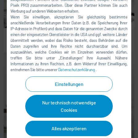
Piwik PRO) zusammenarbeiten. Über diese Partner können Sie auch
Werbung auf anderen Webseiten erhalten.
Wenn Sie einwilligen, akzeptieren Sie gleichzeitig bestimmte
anschließende Verarbeitungen Ihrer Daten (z.B. die Speicherung Ihrer
IP-Adresse in Profilen) und dass Daten für die genannten Zwecke durch
einen der eingesetzten Dienstleister in die USA und ggf. weitere Länder
Dosiersysteme
übermittelt werden, wobei das Risiko besteht, dass Behörden auf die
Daten zugreifen und Ihre Rechte nicht durchsetzbar sind. Um
auszuwählen, welche Cookies wir im Einzelnen verwenden dürfen,
treffen Sie bitte unter „Einstellungen“ Ihre Auswahl. Nähere
Informationen zu Ihren Rechten, z.B. dem Widerruf Ihrer Einwilligung,
entnehmen Sie bitte unserer
Datenschutzerklärung
.
Einstellungen
Nur technisch notwendige
Cookies
Alles akzeptieren