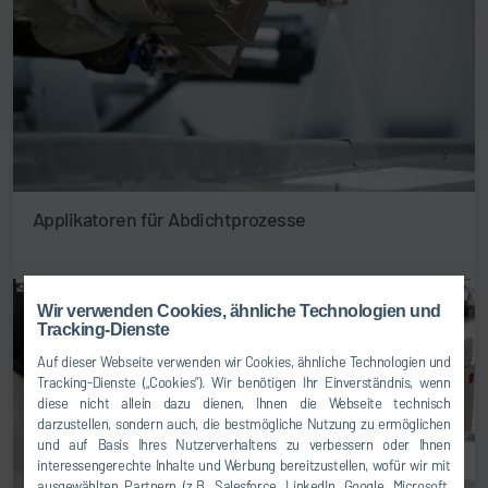
Applikatoren für Abdichtprozesse
Wir verwenden Cookies, ähnliche Technologien und
Tracking-Dienste
Auf dieser Webseite verwenden wir Cookies, ähnliche Technologien und
Tracking-Dienste („Cookies“). Wir benötigen Ihr Einverständnis, wenn
diese nicht allein dazu dienen, Ihnen die Webseite technisch
darzustellen, sondern auch, die bestmögliche Nutzung zu ermöglichen
und auf Basis Ihres Nutzerverhaltens zu verbessern oder Ihnen
interessengerechte Inhalte und Werbung bereitzustellen, wofür wir mit
ausgewählten Partnern (z.B. Salesforce, LinkedIn, Google, Microsoft,