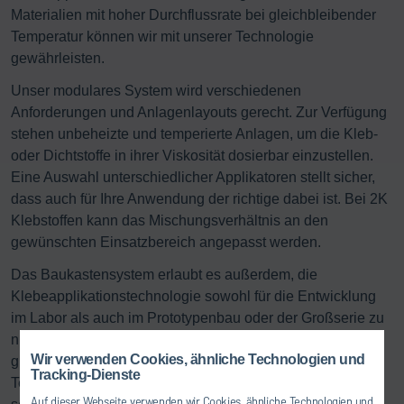
Materialien mit hoher Durchflussrate bei gleichbleibender
Temperatur können wir mit unserer Technologie
gewährleisten.
Unser modulares System wird verschiedenen
Anforderungen und Anlagenlayouts gerecht. Zur Verfügung
stehen unbeheizte und temperierte Anlagen, um die Kleb-
oder Dichtstoffe in ihrer Viskosität dosierbar einzustellen.
Eine Auswahl unterschiedlicher Applikatoren stellt sicher,
dass auch für Ihre Anwendung der richtige dabei ist. Bei 2K
Klebstoffen kann das Mischungsverhältnis an den
gewünschten Einsatzbereich angepasst werden.
Das Baukastensystem erlaubt es außerdem, die
Klebeapplikationstechnologie sowohl für die Entwicklung
im Labor als auch im Prototypenbau oder der Großserie zu
nutzen. Unsere Prozessschritte sind jederzeit bei
Wir verwenden Cookies, ähnliche Technologien und
gleichbleibender Qualität reproduzierbar. In unseren
Tracking-Dienste
Testcentern vor Ort werden Abläufe und Komponenten
Auf dieser Webseite verwenden wir Cookies, ähnliche Technologien und