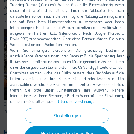
seriennah und unter realen Bedingungen getestet. Hier
Tracking-Dienste („Cookies“). Wir benötigen Ihr Einverständnis, wenn
werden auch kundenspezifische Lösungen entwickelt und
diese nicht allein dazu dienen, Ihnen die Webseite technisch
Prozesse stetig optimiert. Für unsere Kunden bedeutet dies
darzustellen, sondern auch, die bestmögliche Nutzung zu ermöglichen
eine erhebliche Risikominimierung vor Produktionsstart.
und auf Basis Ihres Nutzerverhaltens zu verbessern oder Ihnen
interessengerechte Inhalte und Werbung bereitzustellen, wofür wir mit
ausgewählten Partnern (z.B. Salesforce, LinkedIn, Google, Microsoft,
Piwik PRO) zusammenarbeiten. Über diese Partner können Sie auch
Werbung auf anderen Webseiten erhalten.
Wenn Sie einwilligen, akzeptieren Sie gleichzeitig bestimmte
anschließende Verarbeitungen Ihrer Daten (z.B. die Speicherung Ihrer
IP-Adresse in Profilen) und dass Daten für die genannten Zwecke durch
einen der eingesetzten Dienstleister in die USA und ggf. weitere Länder
übermittelt werden, wobei das Risiko besteht, dass Behörden auf die
Daten zugreifen und Ihre Rechte nicht durchsetzbar sind. Um
auszuwählen, welche Cookies wir im Einzelnen verwenden dürfen,
treffen Sie bitte unter „Einstellungen“ Ihre Auswahl. Nähere
Informationen zu Ihren Rechten, z.B. dem Widerruf Ihrer Einwilligung,
entnehmen Sie bitte unserer
Datenschutzerklärung
.
Comprehensive application solutions for bonding battery cells
into a battery system.
Einstellungen
Mit unserer vielfältigen und innovativen
Nur technisch notwendige