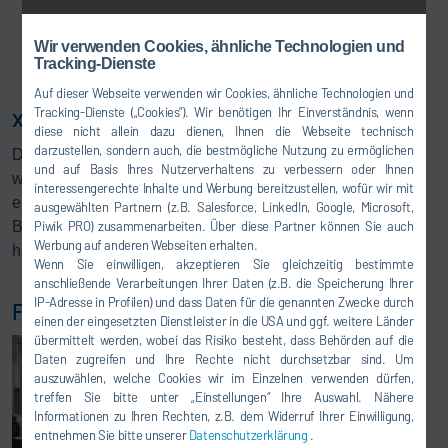
Wir verwenden Cookies, ähnliche Technologien und
Tracking-Dienste
Auf dieser Webseite verwenden wir Cookies, ähnliche Technologien und
x-wheel mainline für eine solide Basis
Tracking-Dienste („Cookies“). Wir benötigen Ihr Einverständnis, wenn
diese nicht allein dazu dienen, Ihnen die Webseite technisch
darzustellen, sondern auch, die bestmögliche Nutzung zu ermöglichen
Da der x-wheel Baukasten modular konzipiert ist, können
und auf Basis Ihres Nutzerverhaltens zu verbessern oder Ihnen
wir auf individuelle Anforderungen unserer Kunden
interessengerechte Inhalte und Werbung bereitzustellen, wofür wir mit
eingehen. Unser
x-wheel mainline
ist dabei eine solide
ausgewählten Partnern (z.B. Salesforce, LinkedIn, Google, Microsoft,
Basis, auf der wir komplexe Systeme mit voll- bzw.
Piwik PRO) zusammenarbeiten. Über diese Partner können Sie auch
Werbung auf anderen Webseiten erhalten.
halbautomatischer Einstellung aufsetzen können.
Wenn Sie einwilligen, akzeptieren Sie gleichzeitig bestimmte
anschließende Verarbeitungen Ihrer Daten (z.B. die Speicherung Ihrer
IP-Adresse in Profilen) und dass Daten für die genannten Zwecke durch
Fahrwerkgeometriemessung
einen der eingesetzten Dienstleister in die USA und ggf. weitere Länder
übermittelt werden, wobei das Risiko besteht, dass Behörden auf die
Daten zugreifen und Ihre Rechte nicht durchsetzbar sind. Um
auszuwählen, welche Cookies wir im Einzelnen verwenden dürfen,
treffen Sie bitte unter „Einstellungen“ Ihre Auswahl. Nähere
Informationen zu Ihren Rechten, z.B. dem Widerruf Ihrer Einwilligung,
entnehmen Sie bitte unserer
Datenschutzerklärung
.