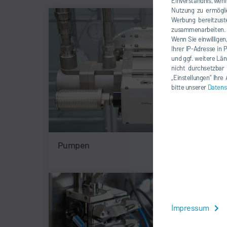
Einverständnis, wenn
Nutzung zu ermögli
Werbung bereitzuste
zusammenarbeiten. Ü
Wenn Sie einwilligen
Ihrer IP-Adresse in 
und ggf. weitere Län
nicht durchsetzbar
„Einstellungen“ Ihr
bitte unserer
Datens
Pumpen
Impressum