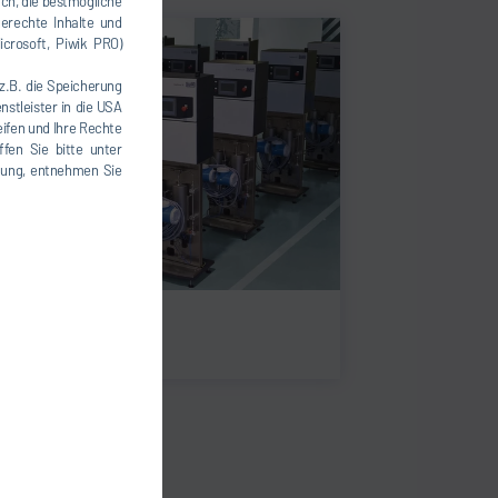
uch, die bestmögliche
erechte Inhalte und
icrosoft, Piwik PRO)
(z.B. die Speicherung
nstleister in die USA
eifen und Ihre Rechte
fen Sie bitte unter
igung, entnehmen Sie
reinheiten