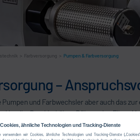
nstechnik
>
Farbversorgung
>
Pumpen & Farbversorgung
orgung – Anspruchsvoll
e Pumpen und Farbwechsler aber auch das zur 
r, Ventile, Druckbehälter, Rührwerke, Filter,
Cookies, ähnliche Technologien und Tracking-Dienste
 verwenden wir Cookies, ähnliche Technologien und Tracking-Dienste („Cookies“