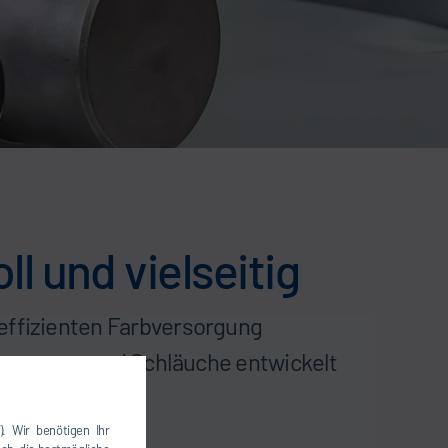
 und vielseitig
effizienten Farbversorgung
 Manometer und Schläuche entwickelt
). Wir benötigen Ihr