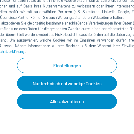
 diese nicht allein dazu dienen, Ihnen die Webseite technisch darzustellen, sondern a
chen und auf Basis Ihres Nutzerverhaltens zu verbessern oder Ihnen interesseng
llen, wofür wir mit ausgewählten Partnern (z.B. Salesforce, LinkedIn, Google, M
ber diese Partner können Sie auch Werbung auf anderen Webseiten erhalten.
, akzeptieren Sie gleichzeitig bestimmte anschließende Verarbeitungen Ihrer Daten 
Profilen) und dass Daten für die genannten Zwecke durch einen der eingesetzten Die
der übermittelt werden, wobei das Risiko besteht, dass Behörden auf die Daten zugr
 sind. Um auszuwählen, welche Cookies wir im Einzelnen verwenden dürfen, tref
e Auswahl. Nähere Informationen zu Ihren Rechten, z.B. dem Widerruf Ihrer Einwill
chutzerklärung
.
Einstellungen
Nur technisch notwendige Cookies
Farbversorgung
Dosie
Alles akzeptieren