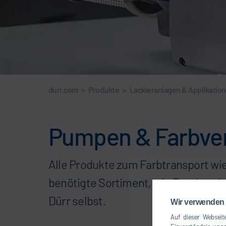
durr.com
>
Produkte
>
Lackieranlagen & Applikatio
Pumpen & Farbvers
Alle Produkte zum Farbtransport wi
benötigte Sortiment, wie Druckregle
Dürr selbst.
Wir verwenden 
Auf dieser Webseite