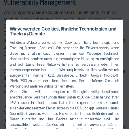
Vulnerability Management
Wo computerbasierte Systeme im Einsatz sind, kann es
auch zu Schwachstellen (Vulnerabilities) kommen. Sollten
Sie eine Sicherheitslücke in einem unserer Produkte und
Wir verwenden Cookies, ähnliche Technologien und
Services identifizieren, dann können Sie uns über das
Tracking-Dienste
unten stehende Formular darüber informieren. Wir kümmern
Auf dieser Webseite verwenden wir Cookies, ähnliche Technologien und
uns unverzüglich darum, die Sicherheitslücke zu schließen.
Tracking-Dienste („Cookies“). Wir benötigen Ihr Einverständnis, wenn
diese nicht allein dazu dienen, Ihnen die Webseite technisch
Das Melden der Schwachstelle wird natürlich streng
darzustellen, sondern auch, die bestmögliche Nutzung zu ermöglichen
vertraulich behandelt.
und auf Basis Ihres Nutzerverhaltens zu verbessern oder Ihnen
interessengerechte Inhalte und Werbung bereitzustellen, wofür wir mit
Wir bieten Ihnen als Kunde, Geschäftspartner oder Lieferant
ausgewählten Partnern (z.B. Salesforce, LinkedIn, Google, Microsoft,
die Möglichkeit, sicherheitsrelevante Meldungen schnell
Piwik PRO) zusammenarbeiten. Über diese Partner können Sie auch
und unkompliziert an uns zu senden – egal, ob es sich um
Werbung auf anderen Webseiten erhalten.
Wenn Sie einwilligen, akzeptieren Sie gleichzeitig bestimmte
Vorfälle oder Hinweise rund um IT-, Produkt- oder
anschließende Verarbeitungen Ihrer Daten (z.B. die Speicherung Ihrer
Informationssicherheit handelt. Nutzen Sie dafür das
IP-Adresse in Profilen) und dass Daten für die genannten Zwecke durch
untenstehende Formular oder wenden Sie sich direkt per E-
einen der eingesetzten Dienstleister in die USA und ggf. weitere Länder
Mail an die auf dieser Seite angegebene Adresse. So
übermittelt werden, wobei das Risiko besteht, dass Behörden auf die
Daten zugreifen und Ihre Rechte nicht durchsetzbar sind. Um
gewährleisten wir einen zentralen und einheitlichen
auszuwählen, welche Cookies wir im Einzelnen verwenden dürfen,
Meldekanal, über den wir alle Hinweise effizient empfangen