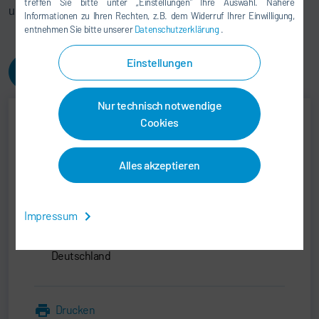
treffen Sie bitte unter „Einstellungen“ Ihre Auswahl. Nähere
und bearbeiten können.
Informationen zu Ihren Rechten, z.B. dem Widerruf Ihrer Einwilligung,
entnehmen Sie bitte unserer
Datenschutzerklärung
.
Einstellungen
Schwachstellen Meldeformular
Nur technisch notwendige
Cookies
Cybersecurity Dürr
Alles akzeptieren
cybersecurity@durr.com
Dürr Group Services GmbH
Impressum
Carl-Benz-Str. 34
74321 Bietigheim-Bissingen
Deutschland
Drucken