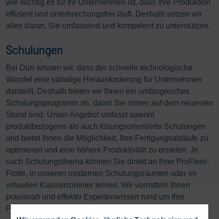
wie wichtig es für Ihr Unternehmen ist, dass Ihre Produktion
effizient und unterbrechungsfrei läuft. Deshalb setzen wir
alles daran, Sie umfassend und kompetent zu unterstützen.
Schulungen
Bei Dürr wissen wir, dass der schnelle technologische
Wandel eine ständige Herausforderung für Unternehmen
darstellt. Deshalb bieten wir Ihnen ein umfangreiches
Schulungsprogramm an, damit Sie immer auf dem neuesten
Stand sind. Unser Angebot umfasst sowohl
produktbezogene als auch lösungsorientierte Schulungen
und bietet Ihnen die Möglichkeit, Ihre Fertigungsabläufe zu
optimieren und eine höhere Produktivität zu erzielen. Je
nach Schulungsthema können Sie direkt an Ihrer ProFleet-
Flotte, in unseren modernen Schulungsräumen oder im
virtuellen Klassenzimmer lernen. Wir vermitteln Ihnen
praxisnah und effektiv Expertenwissen rund um Ihre
Produktion.