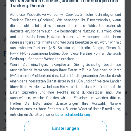
Wir verwenden Cookies, ähnliche Technologien und
Unsere Kundenschulungen:
Tracking-Dienste
Auf dieser Webseite verwenden wir Cookies, ähnliche Technologien und
Bedienerschulung/Anwenderschulung
Tracking-Dienste („Cookies“). Wir benötigen Ihr Einverständnis, wenn
Basiskurs Instandhaltung
diese nicht allein dazu dienen, Ihnen die Webseite technisch
Weitere individuelle Schulungen auf Anfrage
darzustellen, sondern auch, die bestmögliche Nutzung zu ermöglichen
und auf Basis Ihres Nutzerverhaltens zu verbessern oder Ihnen
Weitere Einzelheiten finden Sie
hier
.
interessengerechte Inhalte und Werbung bereitzustellen, wofür wir mit
ausgewählten Partnern (z.B. Salesforce, LinkedIn, Google, Microsoft,
Ersatzteile / Vorteilspakete
Piwik PRO) zusammenarbeiten. Über diese Partner können Sie auch
Werbung auf anderen Webseiten erhalten.
Als führender Anbieter von Lackier- und
Wenn Sie einwilligen, akzeptieren Sie gleichzeitig bestimmte
anschließende Verarbeitungen Ihrer Daten (z.B. die Speicherung Ihrer
Endmontagetechnologie bieten wir unseren Kunden
IP-Adresse in Profilen) und dass Daten für die genannten Zwecke durch
weltweit Original Dürr Ersatz- und Verbrauchsteile an.
einen der eingesetzten Dienstleister in die USA und ggf. weitere Länder
Diese sind speziell für Ihre ProFleet-Flotte entwickelt und
übermittelt werden, wobei das Risiko besteht, dass Behörden auf die
Daten zugreifen und Ihre Rechte nicht durchsetzbar sind. Um
getestet, um höchste Zuverlässigkeit, Präzision und Qualität
auszuwählen, welche Cookies wir im Einzelnen verwenden dürfen,
zu gewährleisten. Wir haben zudem ein weltweites
treffen Sie bitte unter „Einstellungen“ Ihre Auswahl. Nähere
Logistiknetzwerk aufgebaut, um sicherzustellen, dass Sie
Informationen zu Ihren Rechten, z.B. dem Widerruf Ihrer Einwilligung,
die benötigten Teile innerhalb kürzester Zeit erhalten. Durch
entnehmen Sie bitte unserer
Datenschutzerklärung
.
den Einsatz von originalen Ersatz- und Verbrauchsteilen
von Dürr können Sie sicher und leistungsstark produzieren
Einstellungen