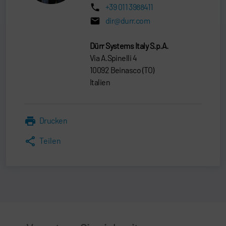
+39 011 3988411
dir@durr.com
Dürr Systems Italy S.p.A.
Via A.Spinelli 4
10092 Beinasco (TO)
Italien
Drucken
Teilen