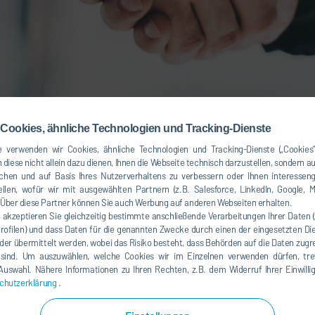
 für Lieferanten
Cookies, ähnliche Technologien und Tracking-Dienste
 verwenden wir Cookies, ähnliche Technologien und Tracking-Dienste („Cookies“
 diese nicht allein dazu dienen, Ihnen die Webseite technisch darzustellen, sondern a
 Lieferanten
chen und auf Basis Ihres Nutzerverhaltens zu verbessern oder Ihnen interesseng
llen, wofür wir mit ausgewählten Partnern (z.B. Salesforce, LinkedIn, Google, M
ber diese Partner können Sie auch Werbung auf anderen Webseiten erhalten.
, akzeptieren Sie gleichzeitig bestimmte anschließende Verarbeitungen Ihrer Daten 
rieren und daraus resultierende Synergieeffe
Profilen) und dass Daten für die genannten Zwecke durch einen der eingesetzten Die
der übermittelt werden, wobei das Risiko besteht, dass Behörden auf die Daten zugr
ten der Dürr Unternehmensgruppe den zentrale
 sind. Um auszuwählen, welche Cookies wir im Einzelnen verwenden dürfen, tref
e Auswahl. Nähere Informationen zu Ihren Rechten, z.B. dem Widerruf Ihrer Einwill
mensgruppe.
chutzerklärung
.
Einkauf der beigefügten Gesellschaften übernehmen, sind die H