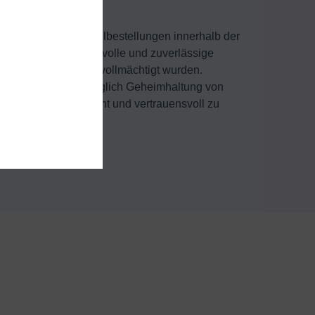
bwicklung von Einzelbestellungen innerhalb der
hin eine vertrauensvolle und zuverlässige
 uns entsprechend bevollmächtigt wurden.
 hohen Standard bezüglich Geheimhaltung von
ngen ebenso kompetent und vertrauensvoll zu
terialbeschaffung.