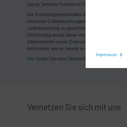
Group Services Poland mit Sitz in Posen, sowie d
Die Einkaufsgesellschaften können daher zukünf
einzelnen Lieferbeziehungen im Namen unserer n
Lieferbeziehung zu gewährleisten, möchten wir Ih
Gleichzeitig wurde diese von uns verpflichtet, 
Informationen sowie Datenschutz einzuhalten. Wir
behandeln, wie es bereits in unserer bisherigen 
Impressum
Hier
finden Sie eine Übersicht der Konzerngesells
Vernetzen Sie sich mit uns