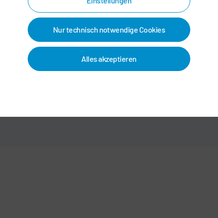
Einstellungen
ie Dürr Group Services GmbH mit Sitz in Bietigheim.
tig beim Abschluss von Rahmenvereinbarungen sowie bei der A
Nur technisch notwendige Cookies
achfolgend aufgeführten Unternehmen handeln. Um auch weiter
nen hiermit versichern, dass die Einkaufsgesellschaften durch
Alles akzeptieren
den ohnehin innerhalb der Dürr Unternehmensgruppe geltenden,
 möchten Sie bitten, die KollegInnen bei zukünftigen Bestellu
Geschäftsbeziehung der Fall war.
chaften der Dürr Gruppe im Bereich der zentralen indirekten Ma