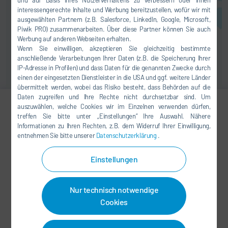
und auf Basis Ihres Nutzerverhaltens zu verbessern oder Ihnen
interessengerechte Inhalte und Werbung bereitzustellen, wofür wir mit
ausgewählten Partnern (z.B. Salesforce, LinkedIn, Google, Microsoft,
Piwik PRO) zusammenarbeiten. Über diese Partner können Sie auch
Werbung auf anderen Webseiten erhalten.
Wenn Sie einwilligen, akzeptieren Sie gleichzeitig bestimmte
anschließende Verarbeitungen Ihrer Daten (z.B. die Speicherung Ihrer
IP-Adresse in Profilen) und dass Daten für die genannten Zwecke durch
einen der eingesetzten Dienstleister in die USA und ggf. weitere Länder
übermittelt werden, wobei das Risiko besteht, dass Behörden auf die
Daten zugreifen und Ihre Rechte nicht durchsetzbar sind. Um
auszuwählen, welche Cookies wir im Einzelnen verwenden dürfen,
treffen Sie bitte unter „Einstellungen“ Ihre Auswahl. Nähere
Dr. Pavel Svejda
Informationen zu Ihren Rechten, z.B. dem Widerruf Ihrer Einwilligung,
entnehmen Sie bitte unserer
Datenschutzerklärung
.
+49 7142 78-2290
Pavel.Svejda@durr.com
Einstellungen
Dürr Systems AG
Nur technisch notwendige
Carl-Benz-Str. 34
Cookies
74321 Bietigheim-Bissingen
Deutschland