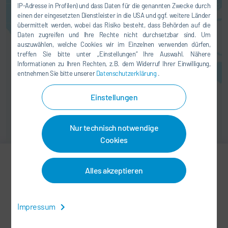
IP-Adresse in Profilen) und dass Daten für die genannten Zwecke durch
den jeweiligen Anbieter, wie wir
einen der eingesetzten Dienstleister in die USA und ggf. weitere Länder
Ihnen in unserer
übermittelt werden, wobei das Risiko besteht, dass Behörden auf die
Datenschutzerklärung
erläutern.
Daten zugreifen und Ihre Rechte nicht durchsetzbar sind. Um
auszuwählen, welche Cookies wir im Einzelnen verwenden dürfen,
EINVERSTANDEN
treffen Sie bitte unter „Einstellungen“ Ihre Auswahl. Nähere
Informationen zu Ihren Rechten, z.B. dem Widerruf Ihrer Einwilligung,
entnehmen Sie bitte unserer
Datenschutzerklärung
.
Einstellungen
Nur technisch notwendige
Cookies
Alles akzeptieren
Kabilan Veeraiyan
Management Systems &
Marketing
Impressum