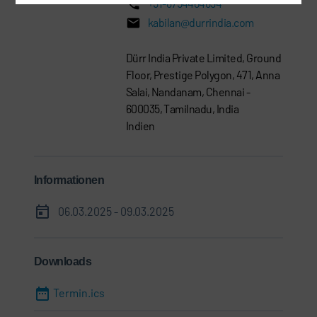
+91-8754464694
kabilan@durrindia.com
Dürr India Private Limited, Ground
Floor, Prestige Polygon, 471, Anna
Salai, Nandanam, Chennai -
600035, Tamilnadu, India
Indien
Informationen
06.03.2025 - 09.03.2025
Downloads
Termin.ics