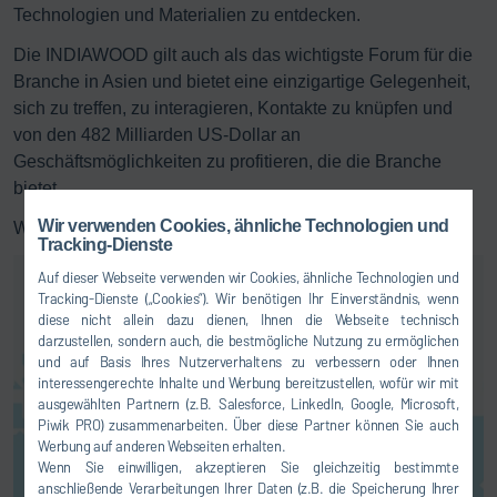
Technologien und Materialien zu entdecken.
Die INDIAWOOD gilt auch als das wichtigste Forum für die
Branche in Asien und bietet eine einzigartige Gelegenheit,
sich zu treffen, zu interagieren, Kontakte zu knüpfen und
von den 482 Milliarden US-Dollar an
Geschäftsmöglichkeiten zu profitieren, die die Branche
bietet.
Wir verwenden Cookies, ähnliche Technologien und
Weitere Informationen finden Sie
hier
.
Tracking-Dienste
Auf dieser Webseite verwenden wir Cookies, ähnliche Technologien und
Tracking-Dienste („Cookies“). Wir benötigen Ihr Einverständnis, wenn
diese nicht allein dazu dienen, Ihnen die Webseite technisch
darzustellen, sondern auch, die bestmögliche Nutzung zu ermöglichen
und auf Basis Ihres Nutzerverhaltens zu verbessern oder Ihnen
interessengerechte Inhalte und Werbung bereitzustellen, wofür wir mit
ausgewählten Partnern (z.B. Salesforce, LinkedIn, Google, Microsoft,
Hier können Sie einen
Piwik PRO) zusammenarbeiten. Über diese Partner können Sie auch
Kartendienst aktivieren. Dadurch
Werbung auf anderen Webseiten erhalten.
Wenn Sie einwilligen, akzeptieren Sie gleichzeitig bestimmte
kommt es zu einer Übermittlung
anschließende Verarbeitungen Ihrer Daten (z.B. die Speicherung Ihrer
Ihrer Daten (z.B. IP-Adresse) an