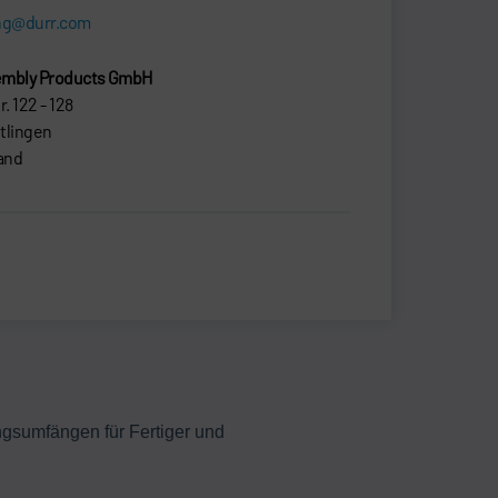
ng@durr.com
embly Products GmbH
r. 122 - 128
tlingen
and
gsumfängen für Fertiger und