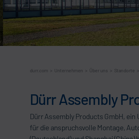
durr.com
>
Unternehmen
>
Über uns
>
Standorte
Dürr Assembly P
Dürr Assembly Products GmbH, ein U
für die anspruchsvolle Montage, Aut
(Deutschland) und Shanghai (China) 