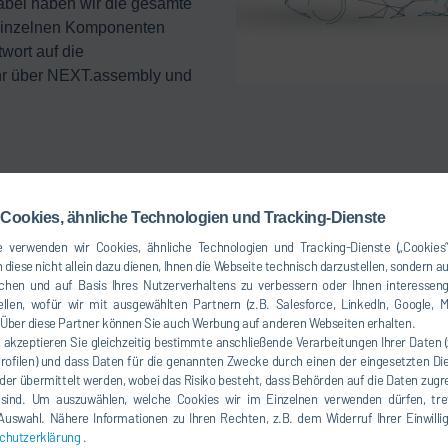
Dabei haben wir die gesamte
 einzelnen Komponenten
wort auf die
ehr über NEXT.assembly und
Cookies, ähnliche Technologien und Tracking-Dienste
 verwenden wir Cookies, ähnliche Technologien und Tracking-Dienste („Cookies“
 diese nicht allein dazu dienen, Ihnen die Webseite technisch darzustellen, sondern a
chen und auf Basis Ihres Nutzerverhaltens zu verbessern oder Ihnen interesseng
llen, wofür wir mit ausgewählten Partnern (z.B. Salesforce, LinkedIn, Google, M
ber diese Partner können Sie auch Werbung auf anderen Webseiten erhalten.
, akzeptieren Sie gleichzeitig bestimmte anschließende Verarbeitungen Ihrer Daten 
Profilen) und dass Daten für die genannten Zwecke durch einen der eingesetzten Die
der übermittelt werden, wobei das Risiko besteht, dass Behörden auf die Daten zugr
r können Sie einen Kartendienst aktivieren. Dadurch kommt es 
 sind. Um auszuwählen, welche Cookies wir im Einzelnen verwenden dürfen, tref
er Übermittlung Ihrer Daten (z.B. IP-Adresse) an den jeweiligen
e Auswahl. Nähere Informationen zu Ihren Rechten, z.B. dem Widerruf Ihrer Einwill
ieter, wie wir Ihnen in unserer
Datenschutzerklärung
erläutern.
chutzerklärung
.