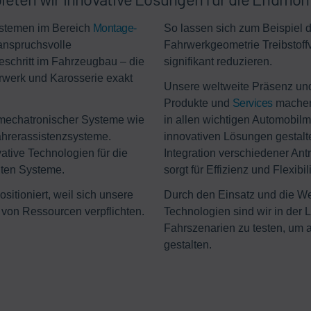
ystemen im Bereich
Montage-
So lassen sich zum Beispiel d
 anspruchsvolle
Fahrwerkgeometrie Treibstof
schritt im Fahrzeugbau – die
signifikant reduzieren.
hrwerk und Karosserie exakt
Unsere weltweite Präsenz und
Produkte und
Services
machen
 mechatronischer Systeme wie
in allen wichtigen Automobil
ahrerassistenzsysteme.
innovativen Lösungen gestalten
ative Technologien für die
Integration verschiedener An
nten Systeme.
sorgt für Effizienz und Flexib
sitioniert, weil sich unsere
Durch den Einsatz und die We
 von Ressourcen verpflichten.
Technologien sind wir in der 
Fahrszenarien zu testen, um 
gestalten.