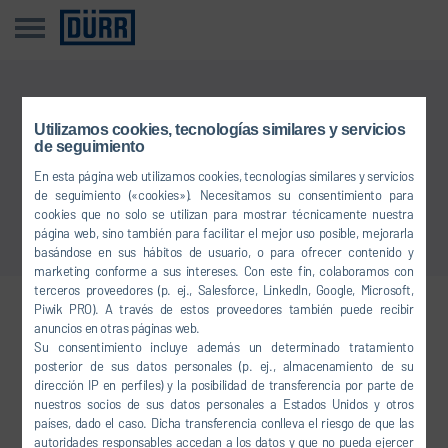
Esta noticia no está disponible en su idioma
Utilizamos cookies, tecnologías similares y servicios
de seguimiento
En esta página web utilizamos cookies, tecnologías similares y servicios
Volver a Vista general
de seguimiento («cookies»). Necesitamos su consentimiento para
cookies que no solo se utilizan para mostrar técnicamente nuestra
página web, sino también para facilitar el mejor uso posible, mejorarla
basándose en sus hábitos de usuario, o para ofrecer contenido y
marketing conforme a sus intereses. Con este fin, colaboramos con
terceros proveedores (p. ej., Salesforce, LinkedIn, Google, Microsoft,
Piwik PRO). A través de estos proveedores también puede recibir
Conéctese con nosotros
anuncios en otras páginas web.
Su consentimiento incluye además un determinado tratamiento
posterior de sus datos personales (p. ej., almacenamiento de su
dirección IP en perfiles) y la posibilidad de transferencia por parte de
FACEBOOK
nuestros socios de sus datos personales a Estados Unidos y otros
países, dado el caso. Dicha transferencia conlleva el riesgo de que las
YOUTUBE
autoridades responsables accedan a los datos y que no pueda ejercer