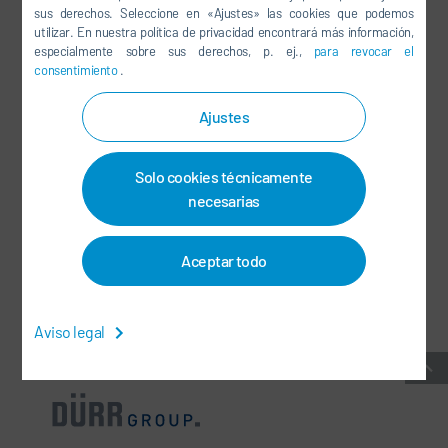
sus derechos. Seleccione en «Ajustes» las cookies que podemos
LINKEDIN
utilizar. En nuestra política de privacidad encontrará más información,
especialmente sobre sus derechos, p. ej.,
para revocar el
INSTAGRAM
consentimiento
.
Ajustes
REDES SOCIALES
Solo cookies técnicamente
BOLETÍN DE NOTICIAS
necesarias
CONTACTO / CENTROS
Aceptar todo
CONDICIONES GENERALES DEL CONTRATO
-
PROTECCIÓN DE DATOS
-
INFORMACIÓN LEGAL
-
MAPA DEL SITIO
-
INTEGRITY LINE
-
COOKIES
Aviso legal