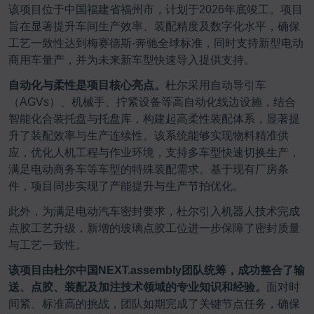
该项目位于中国福建省福州市，计划于2026年底竣工。项目
旨在显著提升车间生产效率、装配精度及数字化水平，确保
工艺一致性达到梅赛德斯-奔驰全球标准，同时支持新型电动
商用车量产，并为未来新车型快速导入提供支持。
自动化与柔性是项目核心亮点。
杜尔采用自动导引车
（AGVs）、机械手、拧紧设备等高自动化线边设施，结合
智能化合装托盘与托盘库，构建起高柔性装配体系，显著提
升了装配效率与生产连续性。该系统能够实现物料精准供
应，优化人机工程与作业环境，支持多车型快速切换生产，
满足电动商务车等车型的特殊装配需求。基于现有厂房条
件，项目同步实现了产能提升与生产节拍优化。
此外，为满足电动汽车密封要求，杜尔引入机器人技术完成
点胶工艺升级，新增的玻璃点胶工位进一步保障了密封质量
与工艺一致性。
该项目由杜尔中国NEXT.assembly团队统筹，成功整合了输
送、点胶、装配及加注技术领域的专业知识和经验。
面对时
间紧、标准高的挑战，团队如期完成了关键节点任务，确保