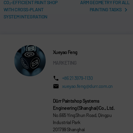
CO₂-EFFICIENT PAINT SHOP
ARM GEOMETRY FOR ALL
WITH CROSS-PLANT
PAINTING TASKS
SYSTEM INTEGRATION
Xueyao Feng
MARKETING
+86 21 3979-1130
xueyao.feng@durr.com.cn
Dürr Paintshop Systems
Engineering (Shanghai) Co., Ltd.
No.665 YingShun Road, Qingpu
Industrial Park
201799 Shanghai