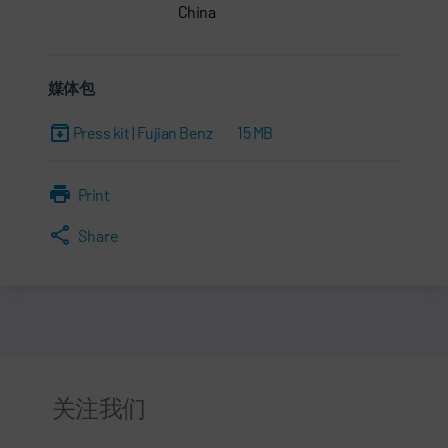
China
媒体包
Press kit | Fujian Benz
15 MB
Print
Share
关注我们