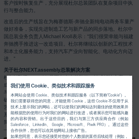
客户按时恢复生产，充分展现杜尔总装团队在复杂项目中执
行与整合能力。
改造后的生产线旨在为梅赛德斯-奔驰全新纯电动商务车量产
做好准备，实现先进制造工艺与新产品的同步落地。杜尔中
国总装业务负责人Michael Kroll表示：“我们很荣幸能与福建
奔驰携手推进这一改造项目。杜尔将继续以创新的工程技术
和本土化服务能力，支持汽车产业向智能化、电动化方向迈
进。”
关于杜尔NEXT.assembly总装解决方案
杜尔NEXT.assembly是面向未来总装的一站式解决方案，集
成了输送、检测、加注、点胶、装配等工艺创新，覆盖新建
我们使用 Cookie、类似技术和跟踪服务
与改造项目，为汽车总装生产效率树立了全新标杆。杜尔突
本网站会使用 Cookie、类似技术和跟踪服务（以下简称“Cookie”）。
破单一组件局限，以端到端的全局化思维，整合总装关键工
我们需要获得您的同意，才能使用 Cookie，这些 Cookie 不仅用于从
技术上显示我们的网站，还可以使我们的网站达到最佳的使用效果并
艺，并搭配全流程数字化智能管理体系。无论客户需要完整
能根据您的使用行为对我们的网站进行改进，或者展示您可能感兴趣
系统还是单一工艺环节，均可获得量身定制的专业服务。更
的内容和营销。出于这些目的，我们与第三方供应商合作（例如
简化的沟通、更专业的支持、更少的接口、统一的服务标准
Salesforce、LinkedIn、 Google、Microsoft、Piwik PRO）。通过这些
——这一切将助力客户减少停机时间，保持市场领先地位。
合作伙伴，您也可以在其他网站上接收广告。
如果您同意，表示您还接受对您的个人数据的某些后续处理（例如，