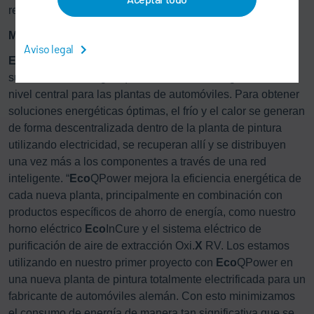
refrigeración.
Mantener los costes operativos bajo control
Aviso legal
Eco
QPower también adopta un enfoque diferente para el
suministro de energía, que hasta ahora se organizaba a
nivel central para las plantas de automóviles. Para obtener
soluciones energéticas óptimas, el frío y el calor se generan
de forma descentralizada dentro de la planta de pintura
utilizando electricidad, se recuperan allí y se distribuyen
una vez más a los componentes a través de una red
inteligente. “
Eco
QPower mejora la eficiencia energética de
cada nueva planta, principalmente en combinación con
productos específicos de ahorro de energía, como nuestro
horno eléctrico
Eco
InCure y el sistema eléctrico de
purificación de aire de extracción Oxi.
X
RV. Los estamos
utilizando en nuestro primer proyecto con
Eco
QPower en
una nueva planta de pintura totalmente electrificada para un
fabricante de automóviles alemán. Con esto minimizamos
el consumo de energía de manera tan significativa que se