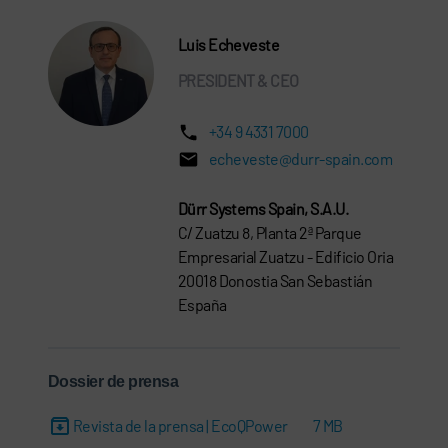
Luis Echeveste
PRESIDENT & CEO
+34 9 4331 7000
echeveste@durr-spain.com
Dürr Systems Spain, S.A.U.
C/ Zuatzu 8, Planta 2ª Parque
Empresarial Zuatzu - Edificio Oria
20018 Donostia San Sebastián
España
Dossier de prensa
Revista de la prensa | EcoQPower
7 MB