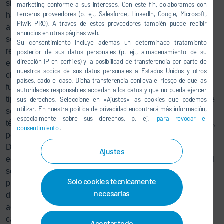
sino también el nivel de temperatura que necesita, lo que
marketing conforme a sus intereses. Con este fin, colaboramos con
terceros proveedores (p. ej., Salesforce, LinkedIn, Google, Microsoft,
hace posible aprovechar las fuentes de calor residual que
Piwik PRO). A través de estos proveedores también puede recibir
antes no se usaban. Para ello, Dürr ha desarrollado un
anuncios en otras páginas web.
software que determina los requisitos de calefacción y
Su consentimiento incluye además un determinado tratamiento
refrigeración en forma de un perfil fuente/sumidero de
posterior de sus datos personales (p. ej., almacenamiento de su
dirección IP en perfiles) y la posibilidad de transferencia por parte de
energía. Este perfil también considera las condiciones
nuestros socios de sus datos personales a Estados Unidos y otros
climáticas del sitio y los datos generales del
países, dado el caso. Dicha transferencia conlleva el riesgo de que las
funcionamiento, como las capacidades de producción, los
autoridades responsables accedan a los datos y que no pueda ejercer
tipos de vehículos y las fuentes de energía disponibles que
sus derechos. Seleccione en «Ajustes» las cookies que podemos
utilizar. En nuestra política de privacidad encontrará más información,
se pueden incorporar, como la geotérmica o energía solar
especialmente sobre sus derechos, p. ej.,
para revocar el
térmica. Dado que cada proceso tiene diferentes requisitos,
consentimiento
.
por ejemplo, para el nivel de temperatura de calor y frío,
Dürr agrupa los distintos niveles para combinarlos
Ajustes
económicamente. Reconocer qué fuentes de calor residual
se pueden usar para cada etapa permite aprovechar los
Solo cookies técnicamente
puntos de sinergia entre los procesos para seleccionar y
necesarias
dimensionar exactamente los componentes de
hardware
adecuados para el propósito previsto, ya sean bombas de
calor, depósitos de agua fría y caliente, o una torre de
Aceptar todo