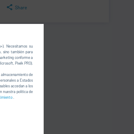
Share
s»). Necesitamos su
, sino también para
 marketing conforme a
icrosoft, Piwik PRO).
., almacenamiento de
 personales a Estados
nsables accedan a los
n nuestra política de
timiento
.