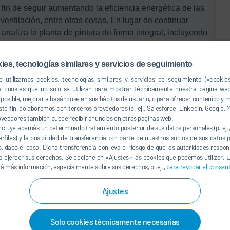
l fin de seguir aumentando la eficiencia energética de las
ventilación, entre otras cosas. En lugar de continuar
naliza la planta de pintura de forma integral, incluyendo
 Para aprovechar al máximo todas las fuentes de energía
a para el abastecimiento de todas las etapas de los
ies, tecnologías similares y servicios de seguimiento
 utilizamos cookies, tecnologías similares y servicios de seguimiento («cookie
a cookies que no solo se utilizan para mostrar técnicamente nuestra página web
so posible, mejorarla basándose en sus hábitos de usuario, o para ofrecer contenido y
l factor decisivo y requiere un alto nivel de
ste fin, colaboramos con terceros proveedores (p. ej., Salesforce, LinkedIn, Google, M
oveedores también puede recibir anuncios en otras páginas web.
 humano, a través del cual el cuerpo absorbe información
ncluye además un determinado tratamiento posterior de sus datos personales (p. ej
ndo en sentido figurado, las redes en la planta de
erfiles) y la posibilidad de transferencia por parte de nuestros socios de sus datos
los flujos de calefacción y refrigeración de un área de
s, dado el caso. Dicha transferencia conlleva el riesgo de que las autoridades respo
de suministrar energía de forma individual a cada área de
 ejercer sus derechos. Seleccione en «Ajustes» las cookies que podemos utilizar. E
á más información, especialmente sobre sus derechos, p. ej.,
para revocar el consen
rno o la zona de pretratamiento, a menudo desperdiciando
la cantidad exacta de energía que necesita.
Ajustes
al
emperatura en el que se debe aportar calor es relevante
Solo cookies técnicamente necesarias
abía un nivel para todos los procesos que estaba