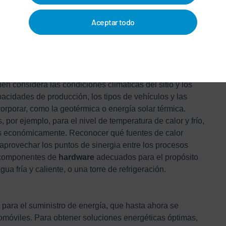
rmedia del horno de 80°C. Sin embargo, el agua a alta
Aceptar todo
ara el funcionamiento de los sistemas de ventilación que
Aquí es exactamente donde entra en juego
Eco
QPower.
 de energía, sino también el nivel de temperatura que
tes de calor residual que antes no se usaban. Para ello,
s requisitos de calefacción y refrigeración en forma de un
ién considera las condiciones climáticas del sitio y los
acidades de producción, los tipos de vehículos y las
orporar, como la geotérmica o energía solar térmica.
 por ejemplo, para el nivel de temperatura de calor y frío,
los económicamente. Reconocer qué fuentes de calor
aprovechar los puntos de sinergia entre los procesos
s componentes de
hardware
adecuados para el propósito
a fría y caliente, o una torre de refrigeración.
para el suministro de energía, que hasta ahora se
tomóviles. Para obtener soluciones energéticas óptimas,