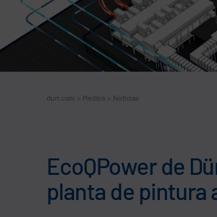
durr.com
>
Medios
>
Noticias
EcoQPower de Dürr 
planta de pintura 