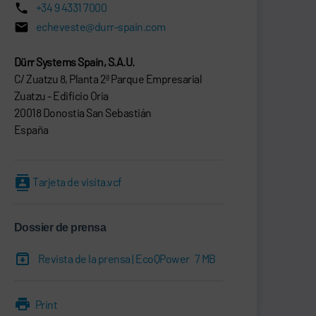
+34 9 4331 7000
echeveste@durr-spain.com
Dürr Systems Spain, S.A.U.
C/ Zuatzu 8, Planta 2ª Parque Empresarial
Zuatzu - Edificio Oria
20018 Donostia San Sebastián
España
Tarjeta de visita.vcf
Dossier de prensa
Revista de la prensa | EcoQPower
7 MB
Print