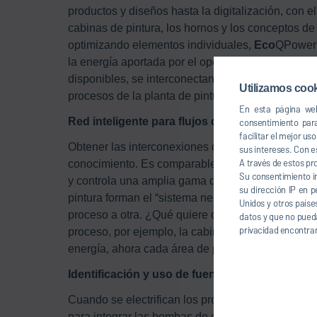
productos y diseños hasta la digitalización, con e
cabinas de pintura, los hornos y los conceptos de 
optimizando elementos individuales,
Eco
QPower a
la energía aportada por el operador de la planta.
disponibles, se interconectan los flujos de energí
Utilizamos cook
procesos de la planta de pintura.
En esta página web
Red inteligente para flujos de energía
consentimiento par
facilitar el mejor u
Obtener las interconexiones de red adecuadas es e
sus intereses. Con e
A través de estos pr
conocimiento. Es comparable al sistema nervioso
Su consentimiento i
y controla una amplia gama de mecanismos. Habla
su dirección IP en p
pintura forman el “sistema nervioso”, que redirige 
Unidos y otros paíse
proceso a otra. ¿Qué quiere decir esto? En lugar 
datos y que no pueda
privacidad encontrar
proceso, por ejemplo, la cabina de pintura, el ho
energía, ahora cada área de proceso solo recibe 
Identificación y uso de fuentes de calor residu
Cuando se electrifican los procesos, el nivel de t
para integrar las bombas de calor. Hasta ahora, h