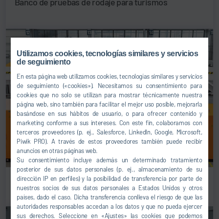
Banco de pruebas de rodaje para turismos
Utilizamos cookies, tecnologías similares y servicios
de seguimiento
En esta página web utilizamos cookies, tecnologías similares y servicios
de seguimiento («cookies»). Necesitamos su consentimiento para
cookies que no solo se utilizan para mostrar técnicamente nuestra
página web, sino también para facilitar el mejor uso posible, mejorarla
basándose en sus hábitos de usuario, o para ofrecer contenido y
marketing conforme a sus intereses. Con este fin, colaboramos con
terceros proveedores (p. ej., Salesforce, LinkedIn, Google, Microsoft,
Piwik PRO). A través de estos proveedores también puede recibir
anuncios en otras páginas web.
Su consentimiento incluye además un determinado tratamiento
posterior de sus datos personales (p. ej., almacenamiento de su
Banco de pruebas de rodaje para vehículos
dirección IP en perfiles) y la posibilidad de transferencia por parte de
nuestros socios de sus datos personales a Estados Unidos y otros
industriales
países, dado el caso. Dicha transferencia conlleva el riesgo de que las
autoridades responsables accedan a los datos y que no pueda ejercer
sus derechos. Seleccione en «Ajustes» las cookies que podemos