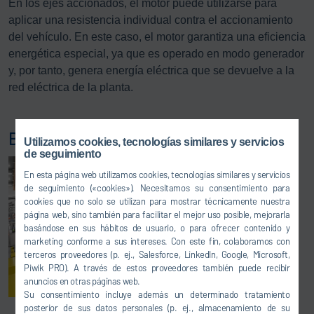
En los ejes accionados, el motor puede utilizarse para
aplicar una resistencia individual contra el accionamiento
del vehículo. En este caso, el motor garantiza una eficiencia
energética especial, ya que es operado en modo generador
y, por tanto, genera energía eléctrica que se devuelve a la
red eléctrica de la planta.
Banco de pruebas de frenos x-brake truck
Utilizamos cookies, tecnologías similares y servicios
de seguimiento
En esta página web utilizamos cookies, tecnologías similares y servicios
de seguimiento («cookies»). Necesitamos su consentimiento para
cookies que no solo se utilizan para mostrar técnicamente nuestra
página web, sino también para facilitar el mejor uso posible, mejorarla
basándose en sus hábitos de usuario, o para ofrecer contenido y
marketing conforme a sus intereses. Con este fin, colaboramos con
terceros proveedores (p. ej., Salesforce, LinkedIn, Google, Microsoft,
Piwik PRO). A través de estos proveedores también puede recibir
anuncios en otras páginas web.
Su consentimiento incluye además un determinado tratamiento
posterior de sus datos personales (p. ej., almacenamiento de su