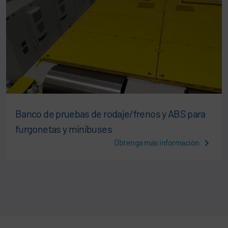
Banco de pruebas de rodaje/frenos y ABS para
furgonetas y minibuses
Obtenga más información