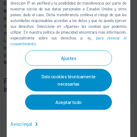
dirección IP en perfiles) y la posibilidad de transferencia por parte de
El banco de pruebas de frenos de uno o dos ejes
x-brake
nuestros socios de sus datos personales a Estados Unidos y otros
truck
mide la fuerza de frenado de vehículos industriales
países, dado el caso. Dicha transferencia conlleva el riesgo de que las
pesados (máxima carga axial de 13 toneladas) y ejecuta
autoridades responsables accedan a los datos y que no pueda ejercer
una prueba de funcionamiento de equipos de mando a
sus derechos. Seleccione en «Ajustes» las cookies que podemos
utilizar. En nuestra política de privacidad encontrará más información,
velocidades reducidas.
especialmente sobre sus derechos, p. ej.,
para revocar el
La comunicación de los equipos de mando en el banco de
consentimiento
.
pruebas de rodaje/frenos y ABS x-road truck y el banco de
pruebas de frenos x-brake truck se realiza mediante el
x-
Ajustes
tronic carlink
.
Solo cookies técnicamente
Fin de línea completo para vehículos
necesarias
industriales
Aceptar todo
Aviso legal