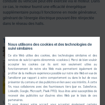
conduite du véhicule peut être exercée via le moteur. Dans
ce cas, le moteur fournit une efficacité énergétique
supplémentaire puisqu'il fonctionne en mode générateur,
générant de l'énergie électrique pouvant être réinjectée
dans le réseau des halls.
Testeur de freins x-brake truck
Nous utilisons des cookies et des technologies de
suivi similaires
Ce site Web utilise des cookies, des technologies similaires et des
services de suivi (ci-après dénommés «cookies»). Merci de bien vouloir
accepter les cookies car ils sont non seulement utiles au
fonctionnement de notre site Web mais permettent également de
profiter de la meilleure expérience possible sur notre site Web en vue de
l’améliorer par rapport à votre comportement ou dans le but de vous
présenter du contenu et des publicités en lien avec vos intérêts. À cette
fin, nous collaborons avec des fournisseurs tiers (par ex. Salesforce,
LinkedIn, Google, Microsoft, Piwik PRO). Vous êtes ainsi susceptibles de
recevoir des publicités sur d’autres sites Web par le biais de ces
partenaires.
Le testeur de freins à un ou deux essieux x-brake truck,
Si vous donnez votre accord, vous acceptez également certains