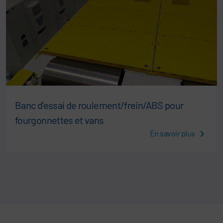
Banc d'essai de roulement/frein/ABS pour
fourgonnettes et vans
En savoir plus