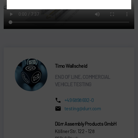
Timo Wallscheid
END OF LINE, COMMERCIAL
VEHICLE TESTING
+49 6898 692-0
testing@durr.com
Dürr Assembly Products GmbH
Köllner Str. 122 - 128