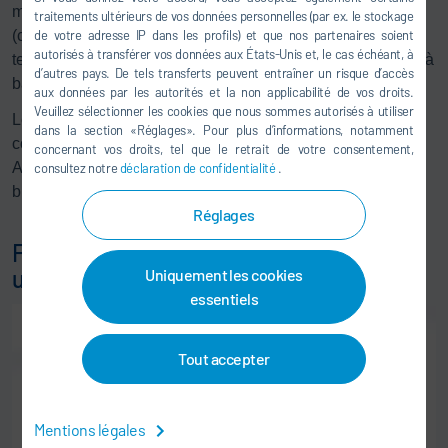
mesure la force de freinage des véhicules utilitaires lourds
traitements ultérieurs de vos données personnelles (par ex. le stockage
(charge maximale par essieu de 13 tonnes) et effectue des
de votre adresse IP dans les profils) et que nos partenaires soient
autorisés à transférer vos données aux États-Unis et, le cas échéant, à
tests de fonctionnement pour les dispositifs de commande à
d’autres pays. De tels transferts peuvent entraîner un risque d’accès
basse vitesse.
aux données par les autorités et la non applicabilité de vos droits.
Veuillez sélectionner les cookies que nous sommes autorisés à utiliser
Le système de communication des dispositifs de
dans la section «Réglages». Pour plus d’informations, notamment
commande des bancs d’essai x-road truck pour
concernant vos droits, tel que le retrait de votre consentement,
ABS/roulement/freinage, et les bancs d’essai de freins x-
consultez notre
déclaration de confidentialité
.
brake sont gérés par
x-tronic carlink
.
Réglages
Fin de chaîne complète pour véhicules
utilitaires
Uniquement les cookies
essentiels
Tout accepter
Mentions légales