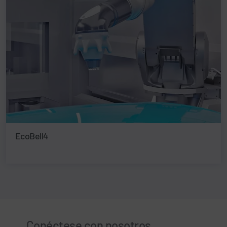
EcoBell4
Conéctese con nosotros