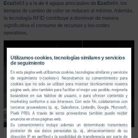
Eco
Bell3 y a la de 4 agujas principales de
Eco
Bell4, los
tiempos de cambio de color se reducen al mínimo. Además,
la tecnología RFID contribuye a disminuir de manera
significativa el consumo de recursos y los costes
operativos.
Utilizamos cookies, tecnologías similares y servicios
de seguimiento
En esta página web utilizamos cookies, tecnologías similares y servicios
de seguimiento («cookies»). Necesitamos su consentimiento para
cookies que no solo se utilizan para mostrar técnicamente nuestra
página web, sino también para facilitar el mejor uso posible, mejorarla
basándose en sus hábitos de usuario, o para ofrecer contenido y
marketing conforme a sus intereses. Con este fin, colaboramos con
terceros proveedores (p. ej., Salesforce, LinkedIn, Google, Microsoft,
Piwik PRO). A través de estos proveedores también puede recibir
anuncios en otras páginas web.
Su consentimiento incluye además un determinado tratamiento
posterior de sus datos personales (p. ej., almacenamiento de su
EcoBell2
dirección IP en perfiles) y la posibilidad de transferencia por parte de