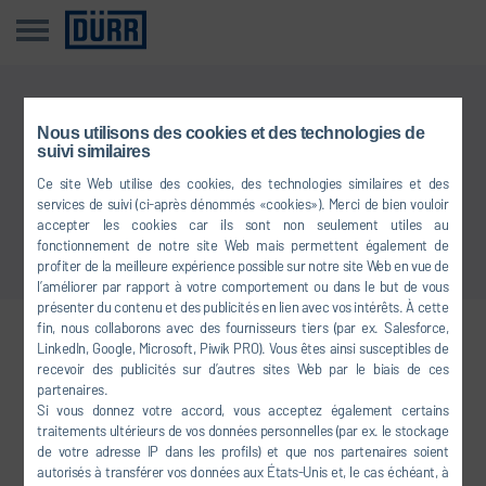
Cette information n’est pas disponible dans votre langue
Nous utilisons des cookies et des technologies de
suivi similaires
Ce site Web utilise des cookies, des technologies similaires et des
Retour à l'aperçu
services de suivi (ci-après dénommés «cookies»). Merci de bien vouloir
accepter les cookies car ils sont non seulement utiles au
fonctionnement de notre site Web mais permettent également de
profiter de la meilleure expérience possible sur notre site Web en vue de
l’améliorer par rapport à votre comportement ou dans le but de vous
présenter du contenu et des publicités en lien avec vos intérêts. À cette
fin, nous collaborons avec des fournisseurs tiers (par ex. Salesforce,
LinkedIn, Google, Microsoft, Piwik PRO). Vous êtes ainsi susceptibles de
Venez nous rejoindre sur les
recevoir des publicités sur d’autres sites Web par le biais de ces
réseaux sociaux
partenaires.
Si vous donnez votre accord, vous acceptez également certains
traitements ultérieurs de vos données personnelles (par ex. le stockage
de votre adresse IP dans les profils) et que nos partenaires soient
FACEBOOK
autorisés à transférer vos données aux États-Unis et, le cas échéant, à