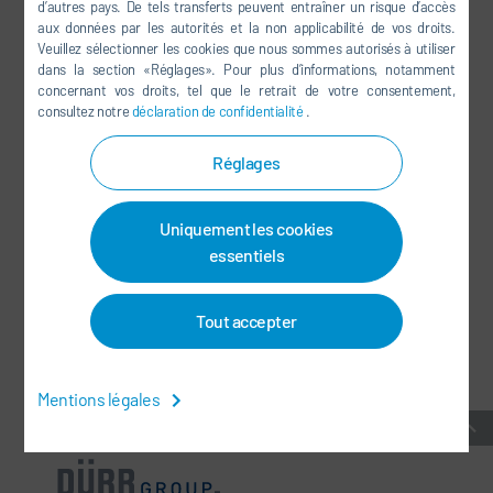
d’autres pays. De tels transferts peuvent entraîner un risque d’accès
YOUTUBE
aux données par les autorités et la non applicabilité de vos droits.
Veuillez sélectionner les cookies que nous sommes autorisés à utiliser
LINKEDIN
dans la section «Réglages». Pour plus d’informations, notamment
INSTAGRAM
concernant vos droits, tel que le retrait de votre consentement,
consultez notre
déclaration de confidentialité
.
Réglages
RÉSEAUX SOCIAUX
Uniquement les cookies
BULLETIN D'INFORMATION
essentiels
CONTACT / SITES
Tout accepter
CONDITIONS GÉNÉRALES
-
PROTECTION DES DONNÉES
-
MENTIONS LÉGALES
-
PLAN DU SITE
-
INTEGRITY LINE
-
COOKIES
Mentions légales