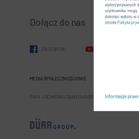
wykorzystywanych d
użytkownika mogą n
dokonać wyboru w se
Dołącz do nas
stronie
Polityka pry
FACEBOOK
YOUTUBE
MEDIA SPOŁECZNOŚCIOWE
NEWSLETTE
Informacje pra
OWH
-
OCHRONA DANYCH OSOBOWYCH
-
SIEDZIBA