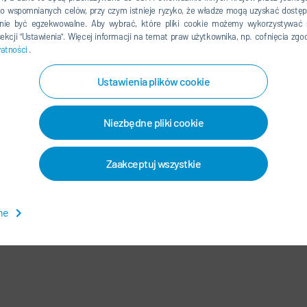
o wspomnianych celów, przy czym istnieje ryzyko, że władze mogą uzyskać dostęp
ie być egzekwowalne. Aby wybrać, które pliki cookie możemy wykorzystywać 
kcji "Ustawienia". Więcej informacji na temat praw użytkownika, np. cofnięcia zgo
watności
.
Ustawienia plików cookie
LINKEDIN
INSTAGRAM
Niezbędne pliki cookie
Zaakceptuj wszystkie
R
KONTAKT / LOKALIZACJE
wne
 GŁÓWNA
-
MAPA STRONY
-
SYSTEM DO ZGŁASZANIA NARUSZEŃ
-
U