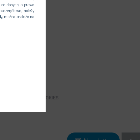
 do danych, a prawa
szczegółowo, należy
dy, można znaleźć na
STAWIENIA PLIKÓW COOKIES