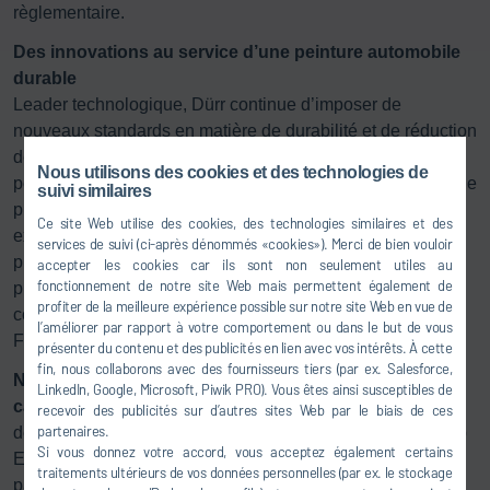
règlementaire.
Des innovations au service d’une peinture automobile
durable
Leader technologique, Dürr continue d’imposer de
nouveaux standards en matière de durabilité et de réduction
de la consommation de matériau pour chaque carrosserie
Nous utilisons des cookies et des technologies de
peinte. « Notre force d’innovation se concrétise partout où le
suivi similaires
progrès technique apporte des avantages tangibles. C’est
Ce site Web utilise des cookies, des technologies similaires et des
exactement l’objectif de nos innovations : des étapes de
services de suivi (ci-après dénommés «cookies»). Merci de bien vouloir
processus, des consommations d’énergie et des solutions
accepter les cookies car ils sont non seulement utiles au
fonctionnement de notre site Web mais permettent également de
plus efficaces, qui se répercutent directement sur la
profiter de la meilleure expérience possible sur notre site Web en vue de
compétitivité à long terme de nos clients », explique Lars
l’améliorer par rapport à votre comportement ou dans le but de vous
Friedrich, CEO de Dürr Systems AG.
présenter du contenu et des publicités en lien avec vos intérêts. À cette
fin, nous collaborons avec des fournisseurs tiers (par ex. Salesforce,
Nouveau développement pour le prétraitement et la
LinkedIn, Google, Microsoft, Piwik PRO). Vous êtes ainsi susceptibles de
cataphorèse :
le procédé par immersion rotative RoDip E
recevoir des publicités sur d’autres sites Web par le biais de ces
partenaires.
déjà très performant a été perfectionné pour devenir RoDip
Si vous donnez votre accord, vous acceptez également certains
zy
E
, qui autorise les tracés avec virages, permet de se
traitements ultérieurs de vos données personnelles (par ex. le stockage
passer de tables tournantes et facilite considérablement la