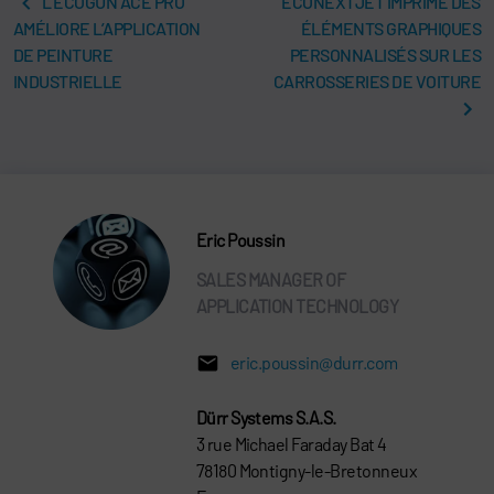
L’ECOGUN ACE PRO
ECONEXTJET IMPRIME DES
AMÉLIORE L’APPLICATION
ÉLÉMENTS GRAPHIQUES
DE PEINTURE
PERSONNALISÉS SUR LES
INDUSTRIELLE
CARROSSERIES DE VOITURE
Eric Poussin
SALES MANAGER OF
APPLICATION TECHNOLOGY
eric.poussin@durr.com
Dürr Systems S.A.S.
3 rue Michael Faraday Bat 4
78180 Montigny-le-Bretonneux