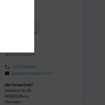
Frank Kretzschmar
SERVICE MANAGER
+49 37296 547-0
support.somac@durr.com
Dürr Somac GmbH
Zwickauer Str. 30
09366 Stollberg
Allemagne