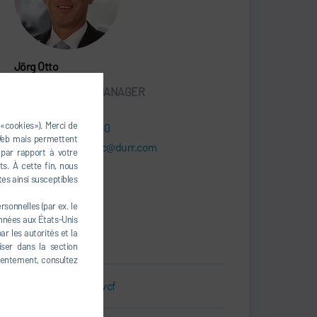
Jörg Otto
ACCOUNT SALES MANAGER
 «cookies»). Merci de
+49 37296 547-0
 Web mais permettent
support.somac@durr.com
 par rapport à votre
s. À cette fin, nous
tes ainsi susceptibles
Dürr Somac GmbH
Zwickauer Str. 30
sonnelles (par ex. le
09366 Stollberg
onnées aux États-Unis
Allemagne
r les autorités et la
iser dans la section
nsentement, consultez
Carte de visite.vcf