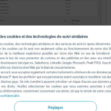
des cookies et des technologies de suivi similaires
des cookies, des technologies similaires et des services de suivi (ci-après dénommés
er les cookies car ils sont non seulement utiles au fonctionnement de notre site
er de la meilleure expérience possible sur notre site Web en vue de l’améliorer
s le but de vous présenter du contenu et des publicités en lien avec vos intérêt
fournisseurs tiers (par ex. Salesforce, LinkedIn, Google, Microsoft, Piwik PRO). Vous ê
cités sur d’autres sites Web par le biais de ces partenaires.
 accord, vous acceptez également certains traitements ultérieurs de vos données per
resse IP dans les profils) et que nos partenaires soient autorisés à transférer vos d
à d’autres pays. De tels transferts peuvent entraîner un risque d’accès aux données pa
e vos droits. Veuillez sélectionner les cookies que nous sommes autorisés à util
s d’informations, notamment concernant vos droits, tel que le retrait de votre co
Avantages:
 confidentialité
.
de
Surveillance des courbes de résultats de
Réglages
e,
remplissage via paramètre du process,