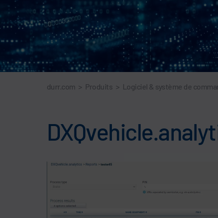
durr.com
>
Produits
>
Logiciel & système de comm
DXQvehicle.analytic