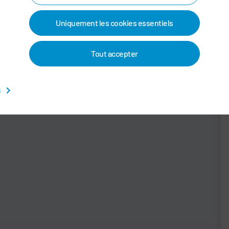
s
pression et volume pour tous les fluides
Comparaison des courbes de remplissage au
Uniquement les cookies essentiels
du
moyen de diagrammes (zoom données)
Identification rapide des problèmes de qualité
Tout accepter
pendant une étape de process via corridor
valeur de consigne-réelle
on
s