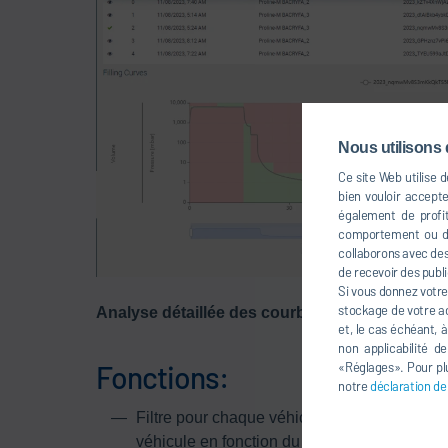
Nous utilisons 
Ce site Web utilise 
bien vouloir accept
également de profit
comportement ou dan
collaborons avec des 
de recevoir des publi
Si vous donnez votre
stockage de votre ad
Analyse détaillée des courbes de remplissage
et, le cas échéant, 
non applicabilité d
«Réglages». Pour plu
Fonctions:
notre
déclaration de
Filtre pour chaque véhicule et/ou catégorie 
véhicule en fonction du poste de remplissag