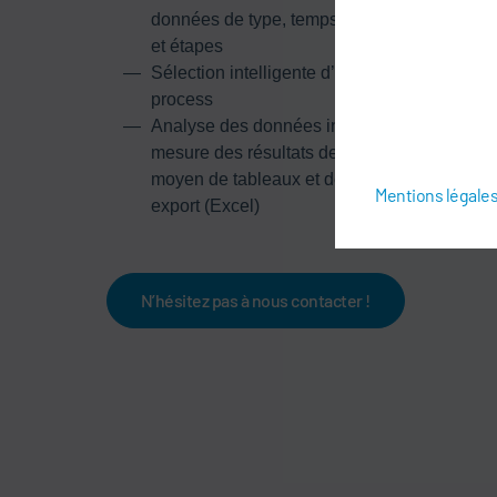
données de type, temps, résultats du proces
et étapes
Sélection intelligente d’étapes spécifiques 
process
Analyse des données individualisée sur
mesure des résultats de remplissage au
moyen de tableaux et de diagrammes/foncti
Mentions légale
export (Excel)
N’hésitez pas à nous contacter !