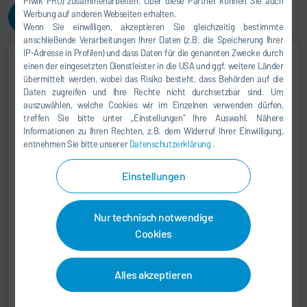
Piwik PRO) zusammenarbeiten. Über diese Partner können Sie auch
Werbung auf anderen Webseiten erhalten.
Kontaktieren Sie uns!
Wenn Sie einwilligen, akzeptieren Sie gleichzeitig bestimmte
anschließende Verarbeitungen Ihrer Daten (z.B. die Speicherung Ihrer
IP-Adresse in Profilen) und dass Daten für die genannten Zwecke durch
einen der eingesetzten Dienstleister in die USA und ggf. weitere Länder
übermittelt werden, wobei das Risiko besteht, dass Behörden auf die
Jörg Otto
Daten zugreifen und Ihre Rechte nicht durchsetzbar sind. Um
auszuwählen, welche Cookies wir im Einzelnen verwenden dürfen,
ACCOUNT SALES MANAGER
treffen Sie bitte unter „Einstellungen“ Ihre Auswahl. Nähere
Informationen zu Ihren Rechten, z.B. dem Widerruf Ihrer Einwilligung,
+49 37296 547-0
entnehmen Sie bitte unserer
Datenschutzerklärung
.
support.somac@durr.com
Einstellungen
Dürr Somac GmbH
Zwickauer Str. 30
Nur technisch notwendige
09366 Stollberg
Cookies
Deutschland
Alles akzeptieren