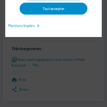
sales@durr.com
Tout accepter
Dürr Systems AG
Carl-Benz-Str. 34
74321 Bietigheim-Bissingen
Mentions légales
Allemagne
Téléchargements
duerr-paint-application-test-center-trifold-
brochure
1 Mo
Print
Share