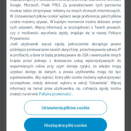
+49 7142 78-2240
Google, Microsoft, Piwik PRO). Za pośrednictwem tych partnerów
możesz także otrzymywać reklamy na innych stronach internetowych.
+49 160 97244548
W „Ustawieniach plików cookie” wybierz swoje preferencje, jakich plików
Rainer.Laufer@durr.com
cookie możemy używać. W każdym momencie można dokonać zmian
tych ustawień. Więcej informacji, w szczególności o Twoich prawach,
czy o możliwości wycofania zgody, znajduje się w naszej Polityce
Dürr Systems AG
Prywatności.
Carl-Benz-Str. 34
Jeśli użytkownik wyrazi zgodę, jednocześnie akceptuje pewne
74321 Bietigheim-Bissingen
późniejsze przetwarzanie swoich danych (np. przechowywanie adresu IP
Niemcy
w profilach), a dane te będą przekazywane do USA i ewentualnie innych
krajów przez jednego z dostawców usług wykorzystywanych do
wspomnianych celów, przy czym istnieje ryzyko, że władze mogą
uzyskać dostęp do danych, a prawa użytkownika mogą nie być
egzekwowalne. Aby wybrać, które pliki cookie możemy wykorzystywać
szczegółowo, należy dokonać wyboru w sekcji "Ustawienia". Więcej
Tom Bucknell
informacji na temat praw użytkownika, np. cofnięcia zgody, można
znaleźć na stronie
Polityka prywatności
.
Senior Manager
Ustawienia plików cookie
TEST CENTER USA
+1 248 450-2076
Niezbędne pliki cookie