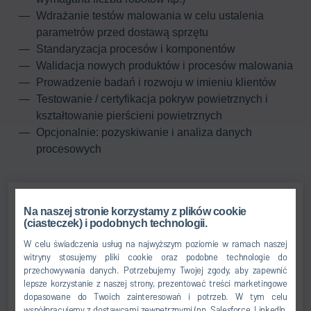
Wdrażanie testów malowania w celu ustalenia
parametrów przed dostawą sprzętu
Standaryzacja procesów i komponentów
Walidacja nowych produktów i procesów malowania
Prowadzenie badań i rozwoju w imieniu klientów
Testowanie / certyfikacja pokryw powietrznych i
kształtowanie pierścieni powietrznych
Opcjonalnie: pozyskiwanie i analiza danych
procesowych
Na naszej stronie korzystamy z plików cookie
Rainer Laufer
(ciasteczek) i podobnych technologii.
W celu świadczenia usług na najwyższym poziomie w ramach naszej
Manager
witryny stosujemy pliki cookie oraz podobne technologie do
przechowywania danych. Potrzebujemy Twojej zgody, aby zapewnić
R&D/TEST CENTER PAINT
lepsze korzystanie z naszej strony, prezentować treści marketingowe
dopasowane do Twoich zainteresowań i potrzeb. W tym celu
współpracujemy z dostawcami zewnętrznymi (np. Salesforce, LinkedIn,