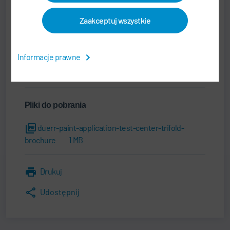
Tom.Bucknell@durrusa.com
Zaakceptuj wszystkie
Dürr Systems LLC
26801 Northwestern Highway
48033 Southfield, MI
Informacje prawne
Stany Zjednoczone
Pliki do pobrania
duerr-paint-application-test-center-trifold-
brochure
1 MB
Drukuj
Udostępnij